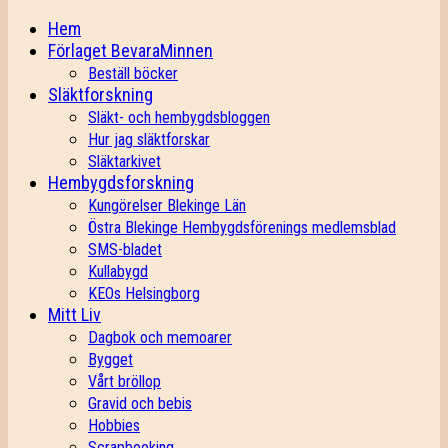
Hem
Förlaget BevaraMinnen
Beställ böcker
Släktforskning
Släkt- och hembygdsbloggen
Hur jag släktforskar
Släktarkivet
Hembygdsforskning
Kungörelser Blekinge Län
Östra Blekinge Hembygdsförenings medlemsblad
SMS-bladet
Kullabygd
KEOs Helsingborg
Mitt Liv
Dagbok och memoarer
Bygget
Vårt bröllop
Gravid och bebis
Hobbies
Scrapbooking