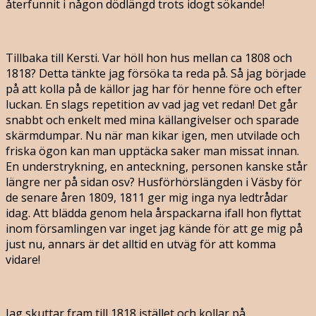
återfunnit i någon dödlängd trots idogt sökande!
Tillbaka till Kersti. Var höll hon hus mellan ca 1808 och
1818? Detta tänkte jag försöka ta reda på. Så jag började
på att kolla på de källor jag har för henne före och efter
luckan. En slags repetition av vad jag vet redan! Det går
snabbt och enkelt med mina källangivelser och sparade
skärmdumpar. Nu när man kikar igen, men utvilade och
friska ögon kan man upptäcka saker man missat innan.
En understrykning, en anteckning, personen kanske står
längre ner på sidan osv? Husförhörslängden i Väsby för
de senare åren 1809, 1811 ger mig inga nya ledtrådar
idag. Att blädda genom hela årspackarna ifall hon flyttat
inom församlingen var inget jag kände för att ge mig på
just nu, annars är det alltid en utväg för att komma
vidare!
Jag skuttar fram till 1818 istället och kollar på