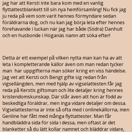
jag har att Kersti inte bara kom med en vanlig
flyttattestblankett till sin nya hemförsamling! Nu fick jag
ju reda på vem som varit hennes förmyndare sedan
föräldrarna dog, och nu kan jag börja leta efter hennes
förehavande i luckan när jag har både (Södra) Danhult
och en husbonde i Höganäs namn att söka efter!
Detta är ett exempel på vilken nytta man kan ha av att
leta i kompletterande källor även om man redan tycker
man har uppgifterna man söker kring en viss händelse.
Jag vet att Kersti och Bengt gifte sig redan från
vigsellängden, men med hjälp av vigselattesten får jag
reda på Kerstis giftoman och lite detaljer kring hennes
kristendomskunskap. Där står även att hon är född av
beskedliga föräldrar, men inga vidare detaljer om dessa.
Vigselattesterna är inte så ofta med i onlinekällorna, men
Genline har fått med många flyttattester. Man får
handbläddra sida för sida i dessa, men oftast är det
blanketter så du lätt kollar namnet och bläddrar vidare,