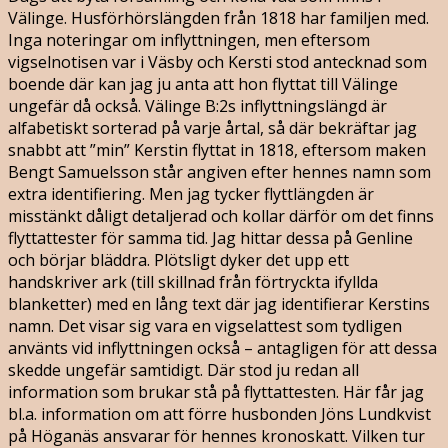
Välinge. Husförhörslängden från 1818 har familjen med.
Inga noteringar om inflyttningen, men eftersom
vigselnotisen var i Väsby och Kersti stod antecknad som
boende där kan jag ju anta att hon flyttat till Välinge
ungefär då också. Välinge B:2s inflyttningslängd är
alfabetiskt sorterad på varje årtal, så där bekräftar jag
snabbt att ”min” Kerstin flyttat in 1818, eftersom maken
Bengt Samuelsson står angiven efter hennes namn som
extra identifiering. Men jag tycker flyttlängden är
misstänkt dåligt detaljerad och kollar därför om det finns
flyttattester för samma tid. Jag hittar dessa på Genline
och börjar bläddra. Plötsligt dyker det upp ett
handskriver ark (till skillnad från förtryckta ifyllda
blanketter) med en lång text där jag identifierar Kerstins
namn. Det visar sig vara en vigselattest som tydligen
använts vid inflyttningen också – antagligen för att dessa
skedde ungefär samtidigt. Där stod ju redan all
information som brukar stå på flyttattesten. Här får jag
bl.a. information om att förre husbonden Jöns Lundkvist
på Höganäs ansvarar för hennes kronoskatt. Vilken tur