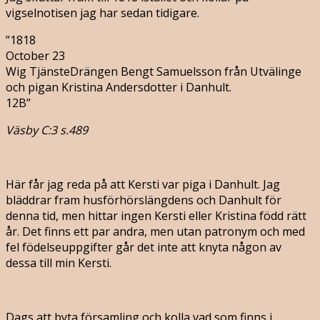
vigselnotisen jag har sedan tidigare.
”1818
October 23
Wig TjänsteDrängen Bengt Samuelsson från Utvälinge
och pigan Kristina Andersdotter i Danhult.
12B”
Väsby C:3 s.489
Här får jag reda på att Kersti var piga i Danhult. Jag
bläddrar fram husförhörslängdens och Danhult för
denna tid, men hittar ingen Kersti eller Kristina född rätt
år. Det finns ett par andra, men utan patronym och med
fel födelseuppgifter går det inte att knyta någon av
dessa till min Kersti.
Dags att byta församling och kolla vad som finns i