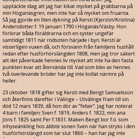
upptäckte idag att jag har kikat mycket på grabbarna på
min Höganäsgren, men inte har så mycket om fruarna.
Så jag gjorde en liten dykning på Kersti (Kjerstin/Kristina)
Andersdotter f. 19 januari 1790 i Höganäs/Väsby. Hon
förlorar båda föräldrarna och en syster ungefär
samtidigt 1811 när rödsoten härjade i byn. Kersti är
visserligen vuxen då, och försvann från familjens hushåll
redan efter husförhörslängden 1808, men jag tror säkert
att det påverkade hennes liv mycket att inte ha den fasta
punkten kvar att återvända till. Vad som blev av hennes
två överlevande bröder har jag inte kollat närmre på
heller.
23 oktober 1818 gifter sig Kersti med Bengt Samuelsson
och återfinns därefter i Välinge – Utvälinge fram till sin
död 12 mars 1839, då hon dör av ”feber”. Jag har noterat
4 barn i familjen: Sven f. 1819, Anders f. 1822, min ana
Jöns f. 1825 samt Per f.1831. Maken Bengt bor f.ö. som
inhyseänkling hos äldste sonen Sven när han stryks i den
husförhörslängd som tar slut 1860 – han har jag inte