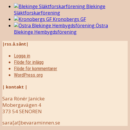
Blekinge
Släktforskarförening
Kronobergs GF
Östra
Blekinge Hembygdsförening
|rss.å.sånt|
Logga in
Flöde för inlägg
Flöde för kommentarer
WordPress.org
| kontakt |
Sara Rönér Janicke
Mobergavägen 4
373 54 SENOREN
sara[at]bevaraminnen.se