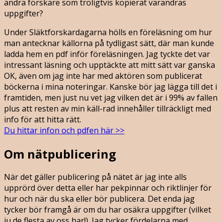
andra forskare som troligtvis kopierat varandras
uppgifter?
Under Släktforskardagarna hölls en föreläsning om hur
man antecknar källorna på tydligast sätt, där man kunde
ladda hem en pdf inför föreläsningen. Jag tyckte det var
intressant läsning och upptäckte att mitt sätt var ganska
OK, även om jag inte har med aktören som publicerat
böckerna i mina noteringar. Kanske bör jag lägga till det i
framtiden, men just nu vet jag vilken det är i 99% av fallen
plus att resten av min käll-rad innehåller tillräckligt med
info för att hitta rätt.
Du hittar infon och pdfen här >>
Om nätpublicering
När det gäller publicering på nätet är jag inte alls
upprörd över detta eller har pekpinnar och riktlinjer för
hur och när du ska eller bör publicera. Det enda jag
tycker bör framgå är om du har osäkra uppgifter (vilket
ju de flesta av oss har!). Jag tycker fördelarna med