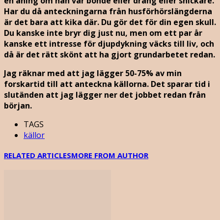
en aning om han var bonde eller dräng eller snickare.
Har du då anteckningarna från husförhörslängderna
är det bara att kika där. Du gör det för din egen skull.
Du kanske inte bryr dig just nu, men om ett par år
kanske ett intresse för djupdykning väcks till liv, och
då är det rätt skönt att ha gjort grundarbetet redan.
Jag räknar med att jag lägger 50-75% av min
forskartid till att anteckna källorna. Det sparar tid i
slutänden att jag lägger ner det jobbet redan från
början.
TAGS
källor
RELATED ARTICLES
MORE FROM AUTHOR