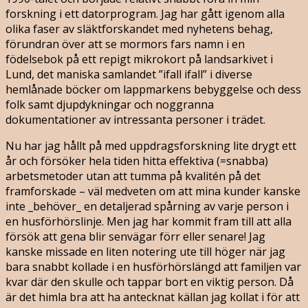
forskning i ett datorprogram. Jag har gått igenom alla
olika faser av släktforskandet med nyhetens behag,
förundran över att se mormors fars namn i en
födelsebok på ett repigt mikrokort på landsarkivet i
Lund, det maniska samlandet ”ifall ifall” i diverse
hemlånade böcker om lappmarkens bebyggelse och dess
folk samt djupdykningar och noggranna
dokumentationer av intressanta personer i trädet.
Nu har jag hållt på med uppdragsforskning lite drygt ett
år och försöker hela tiden hitta effektiva (=snabba)
arbetsmetoder utan att tumma på kvalitén på det
framforskade – väl medveten om att mina kunder kanske
inte _behöver_ en detaljerad spårning av varje person i
en husförhörslinje. Men jag har kommit fram till att alla
försök att gena blir senvägar förr eller senare! Jag
kanske missade en liten notering ute till höger när jag
bara snabbt kollade i en husförhörslängd att familjen var
kvar där den skulle och tappar bort en viktig person. Då
är det himla bra att ha antecknat källan jag kollat i för att