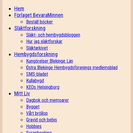
Hem
Förlaget BevaraMinnen
Beställ böcker
Släktforskning
Släkt- och hembygdsbloggen
Hur jag släktforskar
Släktarkivet
Hembygdsforskning
Kungörelser Blekinge Län
Östra Blekinge Hembygdsförenings medlemsblad
SMS-bladet
Kullabygd
KEOs Helsingborg
Mitt Liv
Dagbok och memoarer
Bygget
Vårt bröllop
Gravid och bebis
Hobbies
Scrapbooking