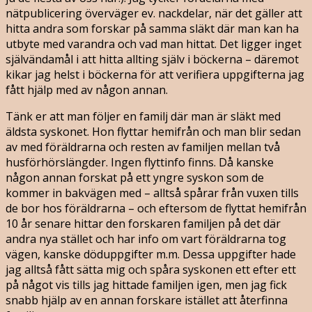
nätpublicering överväger ev. nackdelar, när det gäller att
hitta andra som forskar på samma släkt där man kan ha
utbyte med varandra och vad man hittat. Det ligger inget
självändamål i att hitta allting själv i böckerna – däremot
kikar jag helst i böckerna för att verifiera uppgifterna jag
fått hjälp med av någon annan.
Tänk er att man följer en familj där man är släkt med
äldsta syskonet. Hon flyttar hemifrån och man blir sedan
av med föräldrarna och resten av familjen mellan två
husförhörslängder. Ingen flyttinfo finns. Då kanske
någon annan forskat på ett yngre syskon som de
kommer in bakvägen med – alltså spårar från vuxen tills
de bor hos föräldrarna – och eftersom de flyttat hemifrån
10 år senare hittar den forskaren familjen på det där
andra nya stället och har info om vart föräldrarna tog
vägen, kanske döduppgifter m.m. Dessa uppgifter hade
jag alltså fått sätta mig och spåra syskonen ett efter ett
på något vis tills jag hittade familjen igen, men jag fick
snabb hjälp av en annan forskare istället att återfinna