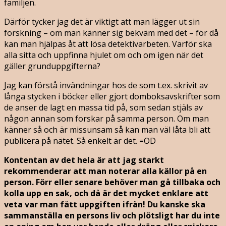
familjen.
Därför tycker jag det är viktigt att man lägger ut sin
forskning – om man känner sig bekväm med det – för då
kan man hjälpas åt att lösa detektivarbeten. Varför ska
alla sitta och uppfinna hjulet om och om igen när det
gäller grunduppgifterna?
Jag kan förstå invändningar hos de som t.ex. skrivit av
långa stycken i böcker eller gjort domboksavskrifter som
de anser de lagt en massa tid på, som sedan stjäls av
någon annan som forskar på samma person. Om man
känner så och är missunsam så kan man väl låta bli att
publicera på nätet. Så enkelt är det. =OD
Kontentan av det hela är att jag starkt
rekommenderar att man noterar alla källor på en
person. Förr eller senare behöver man gå tillbaka och
kolla upp en sak, och då är det mycket enklare att
veta var man fått uppgiften ifrån! Du kanske ska
sammanställa en persons liv och plötsligt har du inte