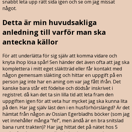
snabbt leta upp rätt sida igen och se om jag missat
något.
Detta är min huvudsakliga
anledning till varför man ska
anteckna källor
För att underlätta för sig själv att komma vidare och
knyta ihop lösa spår! Sen händer det även ofta att jag ska
komplettera i mitt eget släktträd eller får kontakt med
någon gemensam släkting och hittar en uppgift på en
person jag inte har en aning om var jag fått ifrån. Det
kanske bara står ett födelse och dödsår inskrivet i
registret. då kan det ta sin lilla tid att leta fram den
uppgiften igen för att veta hur mycket jag ska kunna lita
på den. Har jag själv läst den i en husförhörslängd? Är det
hämtat från någon av Ossian Egerbladhs böcker (som jag
vet innehåller många ”fel”, men ändå är en bra snitslad
bana runt trakten)? Har jag hittat det på nätet hos 5