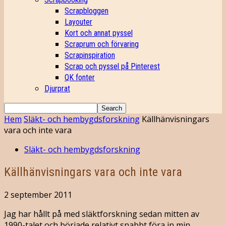
Scrapbloggen
Layouter
Kort och annat pyssel
Scraprum och förvaring
Scrapinspiration
Scrap och pyssel på Pinterest
QK fonter
Djurprat
Hem
Släkt- och hembygdsforskning
Källhänvisningars
vara och inte vara
Släkt- och hembygdsforskning
Källhänvisningars vara och inte vara
2 september 2011
Jag har hållt på med släktforskning sedan mitten av
1990-talet och började relativt snabbt föra in min