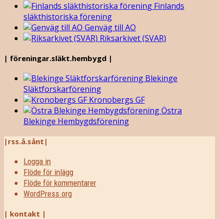
Finlands
släkthistoriska förening
Genväg till AO
Riksarkivet (SVAR)
| föreningar.släkt.hembygd |
Blekinge
Släktforskarförening
Kronobergs GF
Östra
Blekinge Hembygdsförening
|rss.å.sånt|
Logga in
Flöde för inlägg
Flöde för kommentarer
WordPress.org
| kontakt |