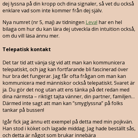
dej lyssna på din kropp och dina signaler, så vet du också
enklare vad som inte kommer från dej själv.
Nya numret (nr 5, maj) av tidningen
Leva!
har en hel
bilaga om hur du kan lära dej utveckla din intuition också,
om du vill läsa ännu mer.
Telepatisk kontakt
Det tar tid att vänja sig vid att man kan kommunicera
telepatiskt, och jag kan fortfarande bli fascinerad över
hur bra det fungerar. Jag får ofta frågan om man kan
kommunicera med människor också telepatiskt. Svaret är
ja. Du gör det nog utan att ens tänka på det redan med
dina närmsta – riktigt tajta vänner, din partner, familjen…
Därmed inte sagt att man kan ”smyglyssna” på folks
tankar på bussen!
Igår fick jag ännu ett exempel på detta med min pojkvän.
Han stod i köket och lagade middag. Jag hade beställt sås,
och detta är något som brukar innebära