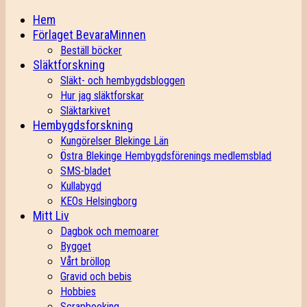
Hem
Förlaget BevaraMinnen
Beställ böcker
Släktforskning
Släkt- och hembygdsbloggen
Hur jag släktforskar
Släktarkivet
Hembygdsforskning
Kungörelser Blekinge Län
Östra Blekinge Hembygdsförenings medlemsblad
SMS-bladet
Kullabygd
KEOs Helsingborg
Mitt Liv
Dagbok och memoarer
Bygget
Vårt bröllop
Gravid och bebis
Hobbies
Scrapbooking