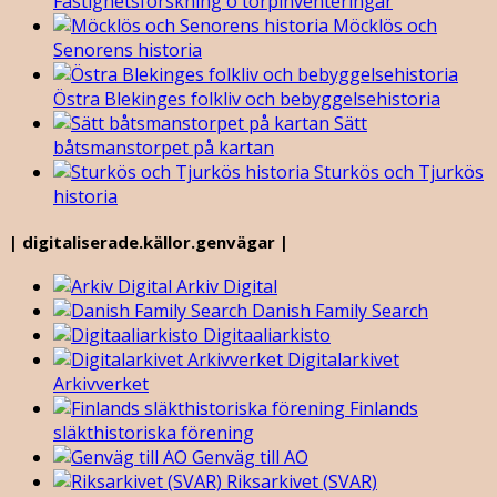
Fastighetsforskning o torpinventeringar
Möcklös och
Senorens historia
Östra Blekinges folkliv och bebyggelsehistoria
Sätt
båtsmanstorpet på kartan
Sturkös och Tjurkös
historia
| digitaliserade.källor.genvägar |
Arkiv Digital
Danish Family Search
Digitaaliarkisto
Digitalarkivet
Arkivverket
Finlands
släkthistoriska förening
Genväg till AO
Riksarkivet (SVAR)