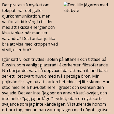
Det pratas så mycket om
telepati när det gäller
djurkommunikation, men
varför alltid krångla till det
med att skicka energier och
läsa tankar när man ser
varandra? Det funkar ju lika
bra att visa med kroppen vad
vi vill, eller hur?
Igår satt vi och trivdes i solen på altanen och tittade på
Russin, som vanligt placerad i åkerkanten filosoferande.
Nu börjar det vara så uppvuxet där att man ibland bara
ser ett litet svart huvud med två spetsiga öron. Min
pojkvän fick syn på att katten betedde sej lite skumt. Han
stod med hela huvudet nere i gräset och svansen den
svajade. Det var inte ”jag ser en annan katt”-svajet, och
inte heller ”jag jagar fågel”-rycket, utan en nytt sorts
svajande som jag inte kände igen. Vi studerade honom
ett bra tag, medan han var upptagen med något i gräset.