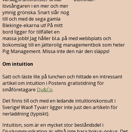
lövsångaren i en mer och mer
ymnig grönska. Snart slår nog
till och med de sega gamla
Blekinge-ekarna ut! På mitt
bord ligger för tillfället en
massa jobb! Jag håller bl.a. på med webbplats och
bokomslag till en jätterolig managementbok som heter
Pig Management. Missa inte den när den släpps!
Om intuition
Satt och läste lite på lunchen och hittade en intressant
artikel om intuition i Postens gratistidning för
småföretagare
Du&Co
.
Det finns till och med en ledande intuitionskonsult i
Sverige! Wao!! Tyvärr ligger inte just den artikeln för
nerladdning (typiskt).
Intuition, som är en mycket stor beståndsdel i
Djurkommunikation är alltså inte bara hokus-pokus. Det