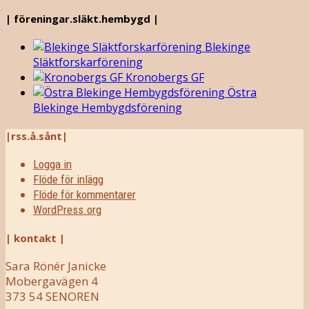
| föreningar.släkt.hembygd |
Blekinge
Släktforskarförening
Kronobergs GF
Östra
Blekinge Hembygdsförening
|rss.å.sånt|
Logga in
Flöde för inlägg
Flöde för kommentarer
WordPress.org
| kontakt |
Sara Rönér Janicke
Mobergavägen 4
373 54 SENOREN