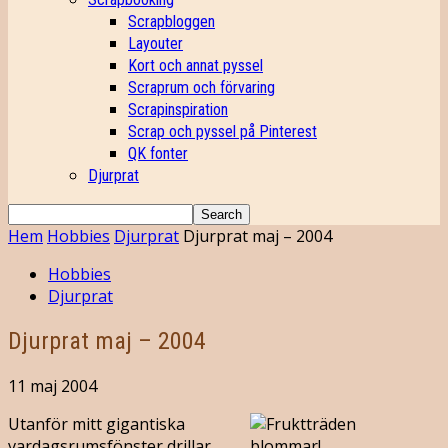
Scrapbloggen
Layouter
Kort och annat pyssel
Scraprum och förvaring
Scrapinspiration
Scrap och pyssel på Pinterest
QK fonter
Djurprat
Hem
Hobbies
Djurprat
Djurprat maj – 2004
Hobbies
Djurprat
Djurprat maj – 2004
11 maj 2004
Utanför mitt gigantiska
vardagsrumsfönster drillar