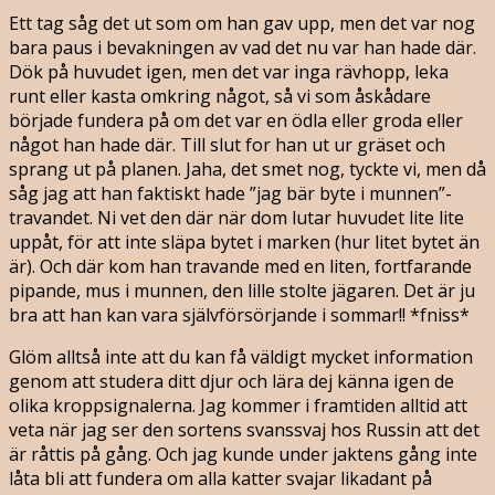
Ett tag såg det ut som om han gav upp, men det var nog
bara paus i bevakningen av vad det nu var han hade där.
Dök på huvudet igen, men det var inga rävhopp, leka
runt eller kasta omkring något, så vi som åskådare
började fundera på om det var en ödla eller groda eller
något han hade där. Till slut for han ut ur gräset och
sprang ut på planen. Jaha, det smet nog, tyckte vi, men då
såg jag att han faktiskt hade ”jag bär byte i munnen”-
travandet. Ni vet den där när dom lutar huvudet lite lite
uppåt, för att inte släpa bytet i marken (hur litet bytet än
är). Och där kom han travande med en liten, fortfarande
pipande, mus i munnen, den lille stolte jägaren. Det är ju
bra att han kan vara självförsörjande i sommar!! *fniss*
Glöm alltså inte att du kan få väldigt mycket information
genom att studera ditt djur och lära dej känna igen de
olika kroppsignalerna. Jag kommer i framtiden alltid att
veta när jag ser den sortens svanssvaj hos Russin att det
är råttis på gång. Och jag kunde under jaktens gång inte
låta bli att fundera om alla katter svajar likadant på