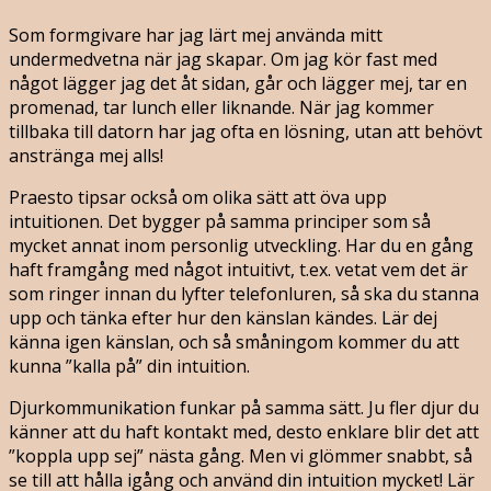
Som formgivare har jag lärt mej använda mitt
undermedvetna när jag skapar. Om jag kör fast med
något lägger jag det åt sidan, går och lägger mej, tar en
promenad, tar lunch eller liknande. När jag kommer
tillbaka till datorn har jag ofta en lösning, utan att behövt
anstränga mej alls!
Praesto tipsar också om olika sätt att öva upp
intuitionen. Det bygger på samma principer som så
mycket annat inom personlig utveckling. Har du en gång
haft framgång med något intuitivt, t.ex. vetat vem det är
som ringer innan du lyfter telefonluren, så ska du stanna
upp och tänka efter hur den känslan kändes. Lär dej
känna igen känslan, och så småningom kommer du att
kunna ”kalla på” din intuition.
Djurkommunikation funkar på samma sätt. Ju fler djur du
känner att du haft kontakt med, desto enklare blir det att
”koppla upp sej” nästa gång. Men vi glömmer snabbt, så
se till att hålla igång och använd din intuition mycket! Lär