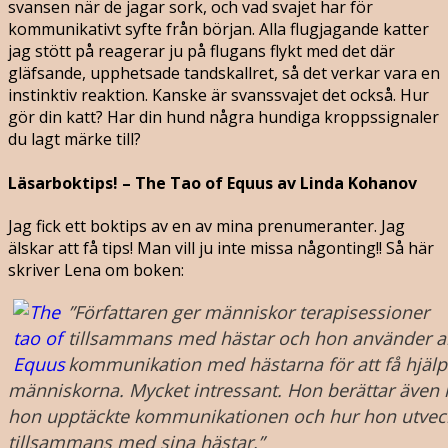
svansen när de jagar sork, och vad svajet har för
kommunikativt syfte från början. Alla flugjagande katter
jag stött på reagerar ju på flugans flykt med det där
gläfsande, upphetsade tandskallret, så det verkar vara en
instinktiv reaktion. Kanske är svanssvajet det också. Hur
gör din katt? Har din hund några hundiga kroppssignaler
du lagt märke till?
Läsarboktips! – The Tao of Equus av Linda Kohanov
Jag fick ett boktips av en av mina prenumeranter. Jag
älskar att få tips! Man vill ju inte missa någonting!! Så här
skriver Lena om boken:
”Författaren ger människor terapisessioner
tillsammans med hästar och hon använder a
kommunikation med hästarna för att få hjäl
människorna. Mycket intressant. Hon berättar även 
hon upptäckte kommunikationen och hur hon utvec
tillsammans med sina hästar.”