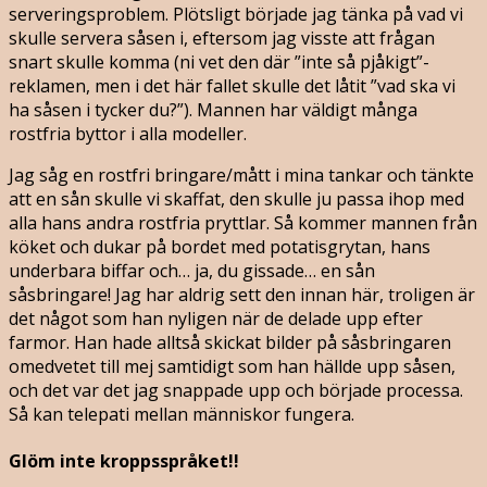
serveringsproblem. Plötsligt började jag tänka på vad vi
skulle servera såsen i, eftersom jag visste att frågan
snart skulle komma (ni vet den där ”inte så pjåkigt”-
reklamen, men i det här fallet skulle det låtit ”vad ska vi
ha såsen i tycker du?”). Mannen har väldigt många
rostfria byttor i alla modeller.
Jag såg en rostfri bringare/mått i mina tankar och tänkte
att en sån skulle vi skaffat, den skulle ju passa ihop med
alla hans andra rostfria pryttlar. Så kommer mannen från
köket och dukar på bordet med potatisgrytan, hans
underbara biffar och… ja, du gissade… en sån
såsbringare! Jag har aldrig sett den innan här, troligen är
det något som han nyligen när de delade upp efter
farmor. Han hade alltså skickat bilder på såsbringaren
omedvetet till mej samtidigt som han hällde upp såsen,
och det var det jag snappade upp och började processa.
Så kan telepati mellan människor fungera.
Glöm inte kroppsspråket!!