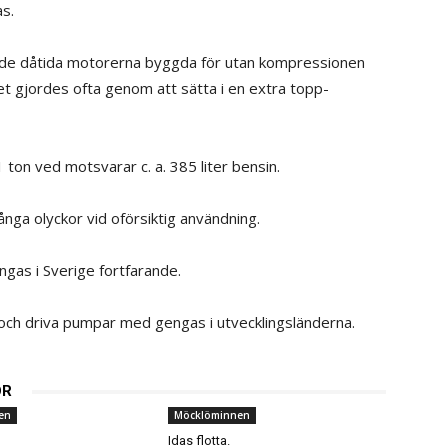
as.
e de dåtida motorerna byggda för utan kompressionen
det gjordes ofta genom att sätta i en extra topp-
 ton ved motsvarar c. a. 385 liter bensin.
ga olyckor vid oförsiktig användning.
gas i Sverige fortfarande.
 och driva pumpar med gengas i utvecklingsländerna.
OR
en
Möcklöminnen
n
Idas flotta.