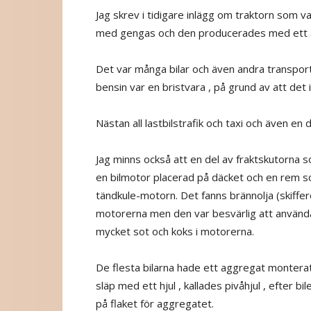
Jag skrev i tidigare inlägg om traktorn som va
med gengas och den producerades med ett 
Det var många bilar och även andra transpo
bensin var en bristvara , på grund av att det 
Nästan all lastbilstrafik och taxi och även en 
Jag minns också att en del av fraktskutorna
en bilmotor placerad på däcket och en rem som 
tändkule-motorn. Det fanns brännolja (skiffer
motorerna men den var besvärlig att använda 
mycket sot och koks i motorerna.
De flesta bilarna hade ett aggregat monterat
släp med ett hjul , kallades pivåhjul , efter b
på flaket för aggregatet.