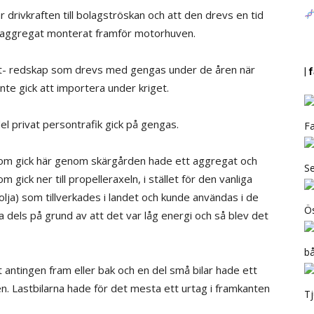
r drivkraften till bolagströskan och att den drevs en tid
aggregat monterat framför motorhuven.
rt- redskap som drevs med gengas under de åren när
|
inte gick att importera under kriget.
del privat persontrafik gick på gengas.
Fa
 som gick här genom skärgården hade ett aggregat och
Se
gick ner till propelleraxeln, i stället för den vanliga
olja) som tillverkades i landet och kunde användas i de
Ös
dels på grund av att det var låg energi och så blev det
b
 antingen fram eller bak och en del små bilar hade ett
ilen. Lastbilarna hade för det mesta ett urtag i framkanten
Tj