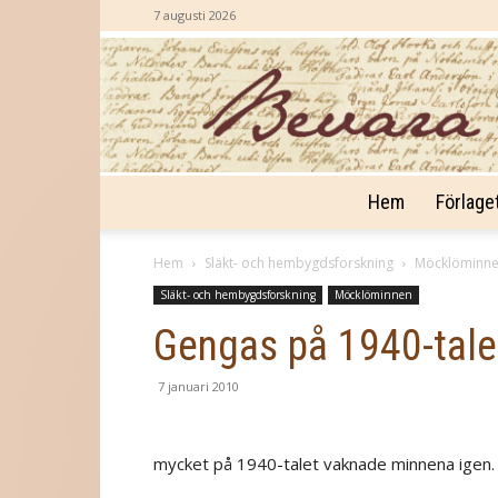
7 augusti 2026
Hem
Förlage
Hem
Släkt- och hembygdsforskning
Möcklöminn
Släkt- och hembygdsforskning
Möcklöminnen
Gengas på 1940-tale
7 januari 2010
mycket på 1940-talet vaknade minnena igen.