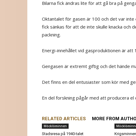
Bilarna fick ändras lite för att gå bra på geng
Oktantalet för gasen är 100 och det var int
fick sänkas för att de inte skulle knacka och 
packning.
Energi-innehållet vid gasproduktionen är att 1
Gengasen är extremt giftig och det hände mån
Det finns en del entusiaster som kör med gen
En del forskning pågår med att producera el
RELATED ARTICLES
MORE FROM AUTH
Möcklöminnen
Möcklöminn
Stadsresa på 1940-talet
Krigsminne