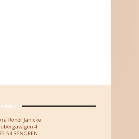
kontakt |
ara Rönér Janicke
obergavägen 4
73 54 SENOREN