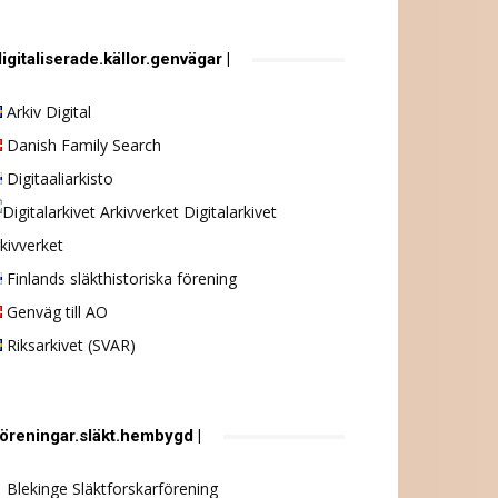
digitaliserade.källor.genvägar |
Arkiv Digital
Danish Family Search
Digitaaliarkisto
Digitalarkivet
kivverket
Finlands släkthistoriska förening
Genväg till AO
Riksarkivet (SVAR)
föreningar.släkt.hembygd |
Blekinge Släktforskarförening