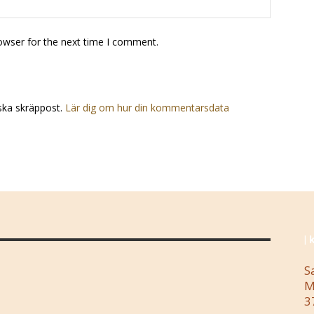
owser for the next time I comment.
ska skräppost.
Lär dig om hur din kommentarsdata
| 
S
M
3