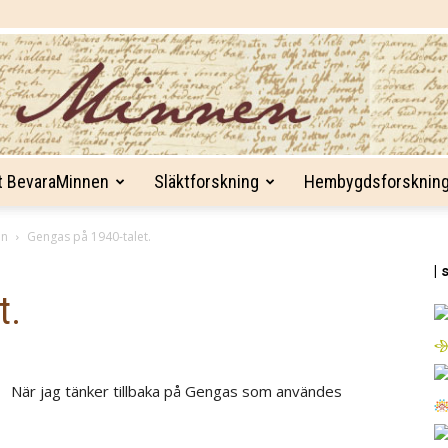
t BevaraMinnen
Släktforskning
Hembygdsforsknin
BevaraMinnen
en
Gengas på 1940-talet.
| 
t.
När jag tänker tillbaka på Gengas som användes