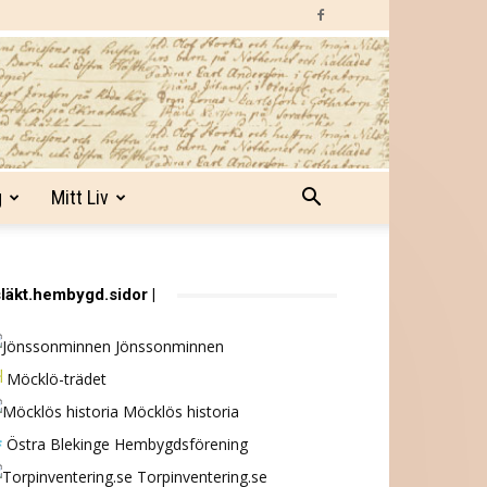
g
Mitt Liv
släkt.hembygd.sidor |
Jönssonminnen
Möcklö-trädet
Möcklös historia
Östra Blekinge Hembygdsförening
Torpinventering.se