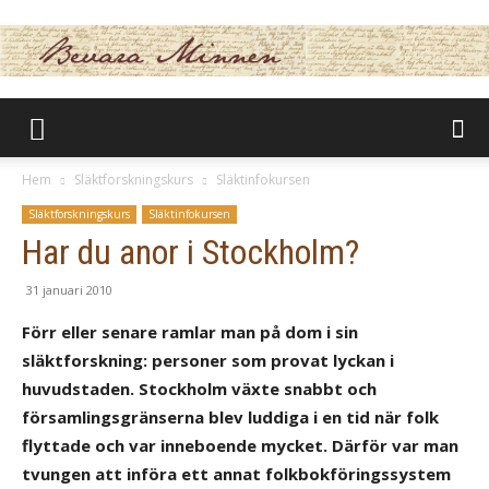
BevaraMinnen
Hem
Släktforskningskurs
Släktinfokursen
Släktforskningskurs
Släktinfokursen
Har du anor i Stockholm?
31 januari 2010
Förr eller senare ramlar man på dom i sin
släktforskning: personer som provat lyckan i
huvudstaden. Stockholm växte snabbt och
församlingsgränserna blev luddiga i en tid när folk
flyttade och var inneboende mycket. Därför var man
tvungen att införa ett annat folkbokföringssystem