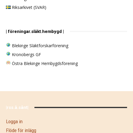
Riksarkivet (SVAR)
| föreningar.släkt.hembygd |
Blekinge Släktforskarförening
Kronobergs GF
Östra Blekinge Hembygdsförening
|rss.å.sånt|
Logga in
Flöde för inlägg