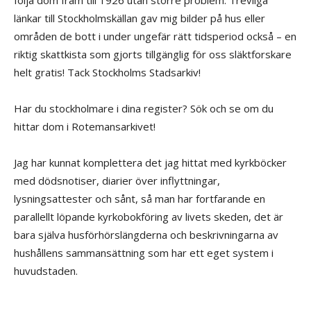
följa dom fram till 1926 utan större problem. Trevliga
länkar till Stockholmskällan gav mig bilder på hus eller
områden de bott i under ungefär rätt tidsperiod också – en
riktig skattkista som gjorts tillgänglig för oss släktforskare
helt gratis! Tack Stockholms Stadsarkiv!
Har du stockholmare i dina register? Sök och se om du
hittar dom i Rotemansarkivet!
Jag har kunnat komplettera det jag hittat med kyrkböcker
med dödsnotiser, diarier över inflyttningar,
lysningsattester och sånt, så man har fortfarande en
parallellt löpande kyrkobokföring av livets skeden, det är
bara själva husförhörslängderna och beskrivningarna av
hushållens sammansättning som har ett eget system i
huvudstaden.