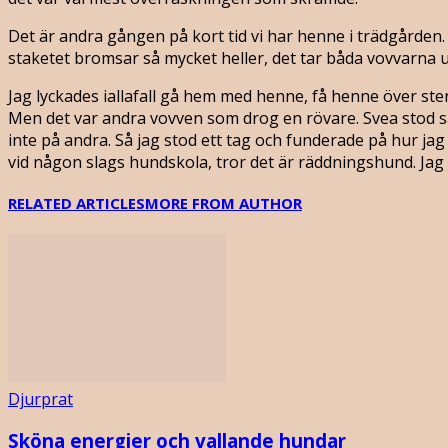
Det är andra gången på kort tid vi har henne i trädgården. 
staketet bromsar så mycket heller, det tar båda vovvarna 
Jag lyckades iallafall gå hem med henne, få henne över sten
Men det var andra vovven som drog en rövare. Svea stod så
inte på andra. Så jag stod ett tag och funderade på hur ja
vid någon slags hundskola, tror det är räddningshund. Jag t
RELATED ARTICLES
MORE FROM AUTHOR
Djurprat
Sköna energier och vallande hundar