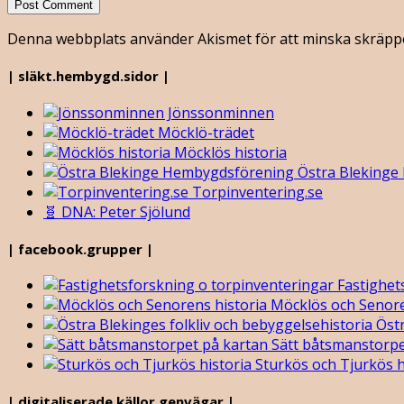
Denna webbplats använder Akismet för att minska skräpp
| släkt.hembygd.sidor |
Jönssonminnen
Möcklö-trädet
Möcklös historia
Östra Blekinge
Torpinventering.se
🧬 DNA: Peter Sjölund
| facebook.grupper |
Fastighet
Möcklös och Senore
Östr
Sätt båtsmanstorpe
Sturkös och Tjurkös h
| digitaliserade.källor.genvägar |