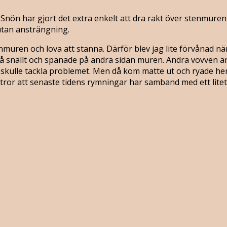
Snön har gjort det extra enkelt att dra rakt över stenmuren p
utan ansträngning.
muren och lova att stanna. Därför blev jag lite förvånad när
 snällt och spanade på andra sidan muren. Andra vovven är 
g skulle tackla problemet. Men då kom matte ut och ryade hem
ror att senaste tidens rymningar har samband med ett litet n