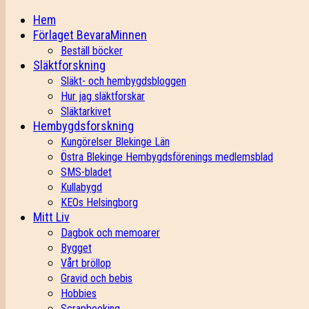
Hem
Förlaget BevaraMinnen
Beställ böcker
Släktforskning
Släkt- och hembygdsbloggen
Hur jag släktforskar
Släktarkivet
Hembygdsforskning
Kungörelser Blekinge Län
Östra Blekinge Hembygdsförenings medlemsblad
SMS-bladet
Kullabygd
KEOs Helsingborg
Mitt Liv
Dagbok och memoarer
Bygget
Vårt bröllop
Gravid och bebis
Hobbies
Scrapbooking