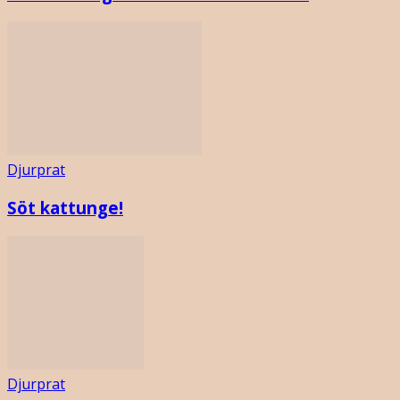
Djurprat
Söt kattunge!
Djurprat