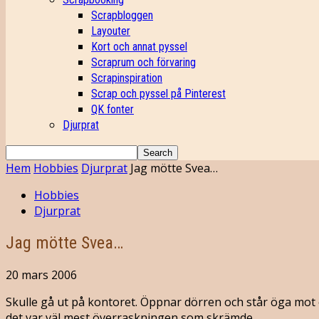
Scrapbloggen
Layouter
Kort och annat pyssel
Scraprum och förvaring
Scrapinspiration
Scrap och pyssel på Pinterest
QK fonter
Djurprat
Hem
Hobbies
Djurprat
Jag mötte Svea…
Hobbies
Djurprat
Jag mötte Svea…
20 mars 2006
Skulle gå ut på kontoret. Öppnar dörren och står öga mot ö
det var väl mest överraskningen som skrämde.