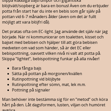
slippa kladdiga bajsrumpor och gigantiska
blöjtvätt/sopberg är bara en bonus! Även om du erbjuder
potta från start har du inte en bebis som går själv på
pottan vid 6-7 månaders ålder (även om det är fullt
möjligt att vara blöjfri då).
Det pratas ofta om EC-light. Jag använde det själv när jag
började. När ni kommunicerar om toaletten, kisset och
bajset med bebisen och hjälper till att göra bebisen
medveten om vad som händer, så är det EC eller
bebispottning, oavsett vilken nivå ni valt att potta på.
Skippa ”lightet”, bebispottning funkar på alla nivåer!
Bara fånga bajs
Sätta på pottan på morgonen/kvällen
Rutinpottning vid blöjbyte
Rutinpottning efter sömn, mat, lek m.m.
Pottning på signaler
Man behöver inte bestämma sig för en ”metod” och köra
hårt på den. Låt dagsformen, lusten, viljan och humöret
avgöra.