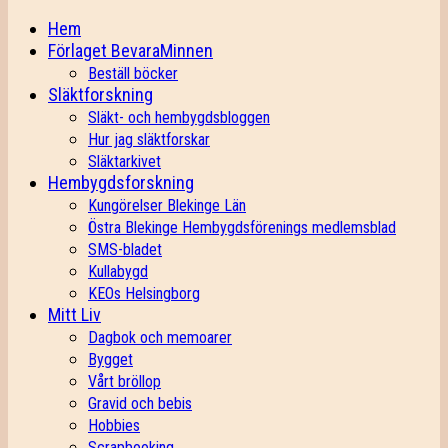
Hem
Förlaget BevaraMinnen
Beställ böcker
Släktforskning
Släkt- och hembygdsbloggen
Hur jag släktforskar
Släktarkivet
Hembygdsforskning
Kungörelser Blekinge Län
Östra Blekinge Hembygdsförenings medlemsblad
SMS-bladet
Kullabygd
KEOs Helsingborg
Mitt Liv
Dagbok och memoarer
Bygget
Vårt bröllop
Gravid och bebis
Hobbies
Scrapbooking