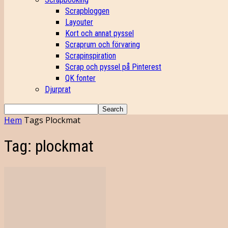
Scrapbloggen
Layouter
Kort och annat pyssel
Scraprum och förvaring
Scrapinspiration
Scrap och pyssel på Pinterest
QK fonter
Djurprat
Hem
Tags
Plockmat
Tag: plockmat