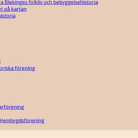
a Blekinges folkliv och bebyggelsehistoria
t på kartan
istoria
t
oriska förening
arförening
 Hembygdsförening