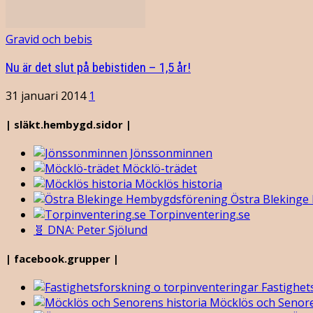
Gravid och bebis
Nu är det slut på bebistiden – 1,5 år!
31 januari 2014
1
| släkt.hembygd.sidor |
Jönssonminnen
Möcklö-trädet
Möcklös historia
Östra Blekinge
Torpinventering.se
🧬 DNA: Peter Sjölund
| facebook.grupper |
Fastighet
Möcklös och Senore