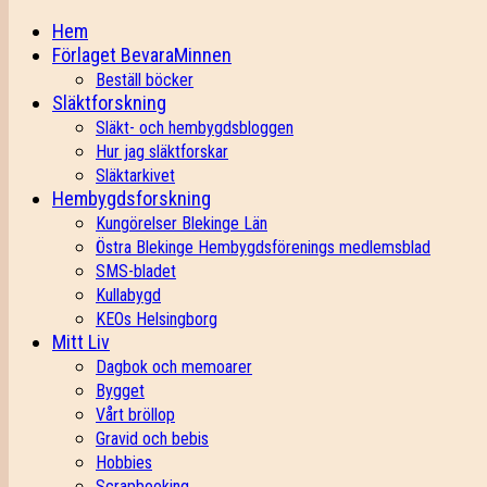
Hem
Förlaget BevaraMinnen
Beställ böcker
Släktforskning
Släkt- och hembygdsbloggen
Hur jag släktforskar
Släktarkivet
Hembygdsforskning
Kungörelser Blekinge Län
Östra Blekinge Hembygdsförenings medlemsblad
SMS-bladet
Kullabygd
KEOs Helsingborg
Mitt Liv
Dagbok och memoarer
Bygget
Vårt bröllop
Gravid och bebis
Hobbies
Scrapbooking