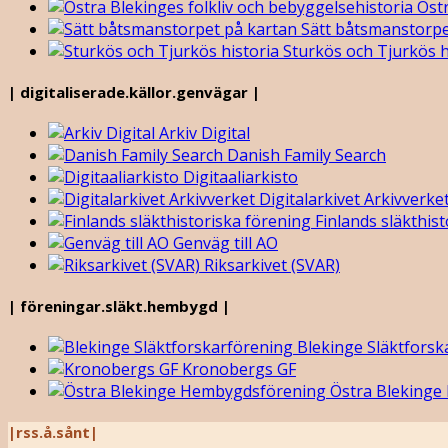
Östr
Sätt båtsmanstorpe
Sturkös och Tjurkös h
| digitaliserade.källor.genvägar |
Arkiv Digital
Danish Family Search
Digitaaliarkisto
Digitalarkivet Arkivverke
Finlands släkthist
Genväg till AO
Riksarkivet (SVAR)
| föreningar.släkt.hembygd |
Blekinge Släktforsk
Kronobergs GF
Östra Blekinge
|rss.å.sånt|