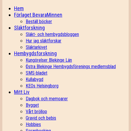
Hem
Förlaget BevaraMinnen
Beställ böcker
Släktforskning
Släkt- och hembygdsbloggen
Hur jag släktforskar
Släktarkivet
Hembygdsforskning
Kungörelser Blekinge Län
Östra Blekinge Hembygdsförenings medlemsblad
SMS-bladet
Kullabygd
KEOs Helsingborg
Mitt Liv
Dagbok och memoarer
Bygget
Vårt bröllop
Gravid och bebis
Hobbies
Scrapbooking