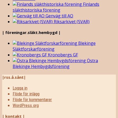
Finlands
släkthistoriska förening
Genväg till AO
Riksarkivet (SVAR)
| föreningar.släkt.hembygd |
Blekinge
Släktforskarförening
Kronobergs GF
Östra
Blekinge Hembygdsförening
|rss.å.sånt|
Logga in
Flöde för inlägg
Flöde för kommentarer
WordPress.org
| kontakt |