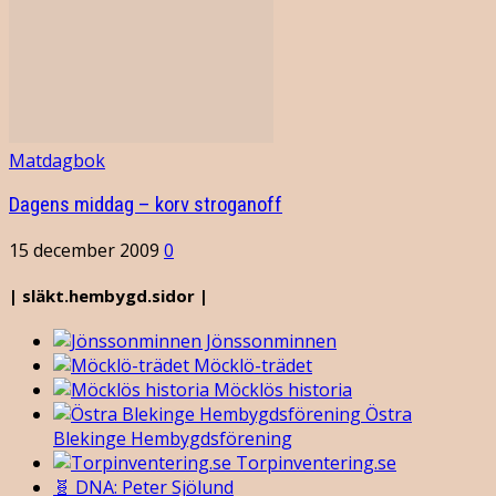
Matdagbok
Dagens middag – korv stroganoff
15 december 2009
0
| släkt.hembygd.sidor |
Jönssonminnen
Möcklö-trädet
Möcklös historia
Östra
Blekinge Hembygdsförening
Torpinventering.se
🧬 DNA: Peter Sjölund