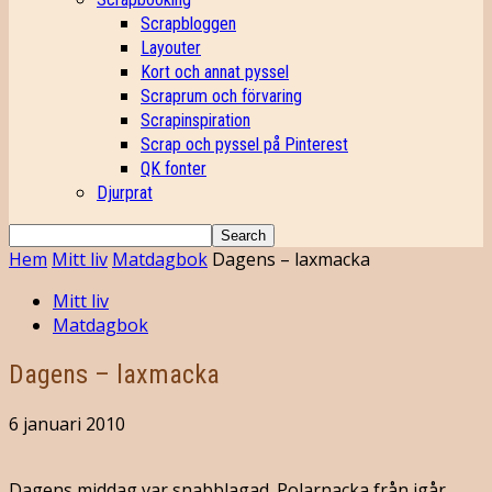
Scrapbloggen
Layouter
Kort och annat pyssel
Scraprum och förvaring
Scrapinspiration
Scrap och pyssel på Pinterest
QK fonter
Djurprat
Hem
Mitt liv
Matdagbok
Dagens – laxmacka
Mitt liv
Matdagbok
Dagens – laxmacka
6 januari 2010
Dagens middag var snabblagad. Polarnacka från igår