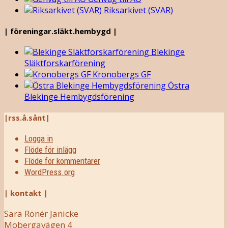
Riksarkivet (SVAR)
| föreningar.släkt.hembygd |
Blekinge
Släktforskarförening
Kronobergs GF
Östra
Blekinge Hembygdsförening
|rss.å.sånt|
Logga in
Flöde för inlägg
Flöde för kommentarer
WordPress.org
| kontakt |
Sara Rönér Janicke
Mobergavägen 4