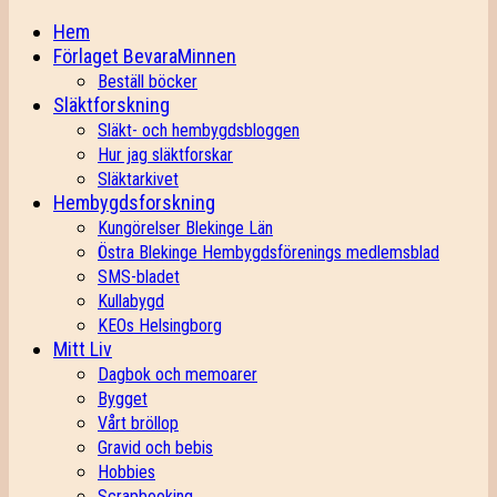
Hem
Förlaget BevaraMinnen
Beställ böcker
Släktforskning
Släkt- och hembygdsbloggen
Hur jag släktforskar
Släktarkivet
Hembygdsforskning
Kungörelser Blekinge Län
Östra Blekinge Hembygdsförenings medlemsblad
SMS-bladet
Kullabygd
KEOs Helsingborg
Mitt Liv
Dagbok och memoarer
Bygget
Vårt bröllop
Gravid och bebis
Hobbies
Scrapbooking