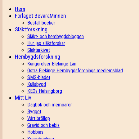
Hem
Förlaget BevaraMinnen
Beställ böcker
Släktforskning
Släkt- och hembygdsbloggen
Hur jag släktforskar
Släktarkivet
Hembygdsforskning
Kungörelser Blekinge Län
Östra Blekinge Hembygdsförenings medlemsblad
SMS-bladet
Kullabygd
KEOs Helsingborg
Mitt Liv
Dagbok och memoarer
Bygget
Vårt bröllop
Gravid och bebis
Hobbies
Scrapbooking