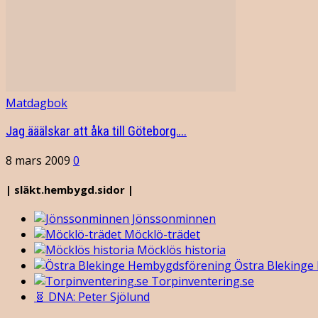
Matdagbok
Jag ääälskar att åka till Göteborg….
8 mars 2009
0
| släkt.hembygd.sidor |
Jönssonminnen
Möcklö-trädet
Möcklös historia
Östra Blekinge
Torpinventering.se
🧬 DNA: Peter Sjölund