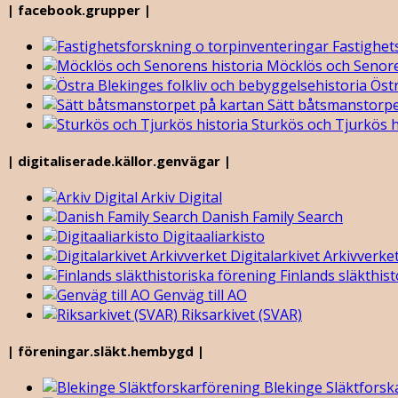
| facebook.grupper |
Fastighet
Möcklös och Senore
Östr
Sätt båtsmanstorpe
Sturkös och Tjurkös h
| digitaliserade.källor.genvägar |
Arkiv Digital
Danish Family Search
Digitaaliarkisto
Digitalarkivet Arkivverke
Finlands släkthist
Genväg till AO
Riksarkivet (SVAR)
| föreningar.släkt.hembygd |
Blekinge Släktforsk