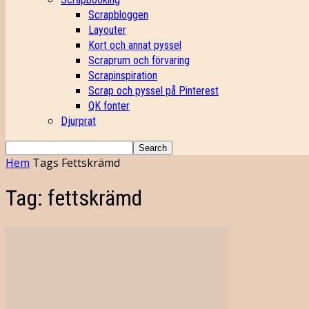
Scrapbloggen
Layouter
Kort och annat pyssel
Scraprum och förvaring
Scrapinspiration
Scrap och pyssel på Pinterest
QK fonter
Djurprat
Hem
Tags
Fettskrämd
Tag: fettskrämd