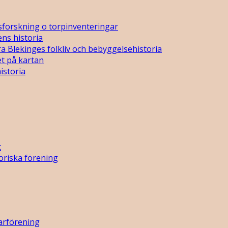
sforskning o torpinventeringar
ns historia
a Blekinges folkliv och bebyggelsehistoria
t på kartan
istoria
t
oriska förening
arförening