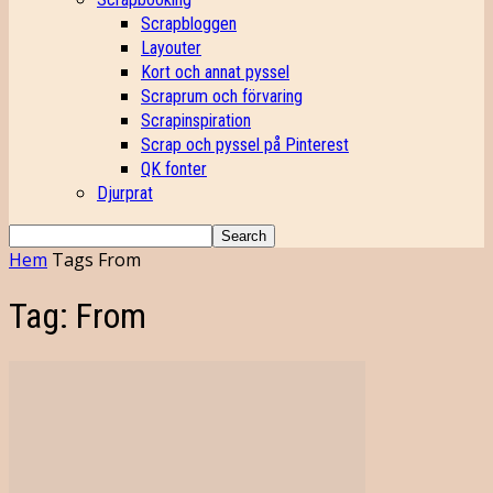
Scrapbloggen
Layouter
Kort och annat pyssel
Scraprum och förvaring
Scrapinspiration
Scrap och pyssel på Pinterest
QK fonter
Djurprat
Hem
Tags
From
Tag: From