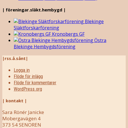
| föreningar.släkt.hembygd |
Blekinge
Släktforskarförening
Kronobergs GF
Östra
Blekinge Hembygdsförening
|rss.å.sånt|
Logga in
Flöde för inlägg
Flöde för kommentarer
WordPress.org
| kontakt |
Sara Rönér Janicke
Mobergavägen 4
373 54 SENOREN