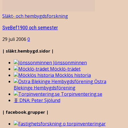
Släkt- och hembygdsforskning
SveBef1900 och semester
29 juli 2006
0
| släkt.hembygd.sidor |
Jönssonminnen
Möcklö-trädet
Möcklös historia
Östra
Blekinge Hembygdsförening
Torpinventering.se
🧬 DNA: Peter Sjölund
| facebook.grupper |