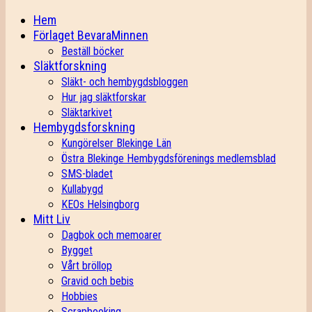
Hem
Förlaget BevaraMinnen
Beställ böcker
Släktforskning
Släkt- och hembygdsbloggen
Hur jag släktforskar
Släktarkivet
Hembygdsforskning
Kungörelser Blekinge Län
Östra Blekinge Hembygdsförenings medlemsblad
SMS-bladet
Kullabygd
KEOs Helsingborg
Mitt Liv
Dagbok och memoarer
Bygget
Vårt bröllop
Gravid och bebis
Hobbies
Scrapbooking