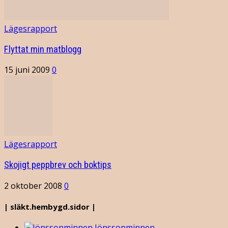
Lägesrapport
Flyttat min matblogg
15 juni 2009
0
Lägesrapport
Skojigt peppbrev och boktips
2 oktober 2008
0
| släkt.hembygd.sidor |
Jönssonminnen