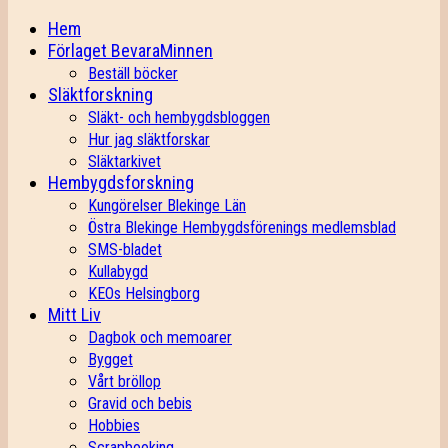
Hem
Förlaget BevaraMinnen
Beställ böcker
Släktforskning
Släkt- och hembygdsbloggen
Hur jag släktforskar
Släktarkivet
Hembygdsforskning
Kungörelser Blekinge Län
Östra Blekinge Hembygdsförenings medlemsblad
SMS-bladet
Kullabygd
KEOs Helsingborg
Mitt Liv
Dagbok och memoarer
Bygget
Vårt bröllop
Gravid och bebis
Hobbies
Scrapbooking