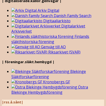
| digitaliserade.källor.genvägar |
Arkiv Digital
Danish Family Search
Digitaaliarkisto
Digitalarkivet
Arkivverket
Finlands
släkthistoriska förening
Genväg till AO
Riksarkivet (SVAR)
| föreningar.släkt.hembygd |
Blekinge
Släktforskarförening
Kronobergs GF
Östra
Blekinge Hembygdsförening
|rss.å.sånt|