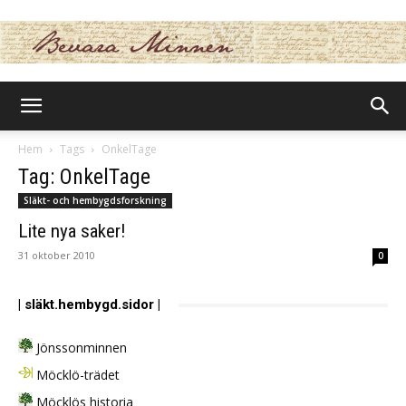
BevaraMinnen
Hem
Tags
OnkelTage
Tag: OnkelTage
Släkt- och hembygdsforskning
Lite nya saker!
31 oktober 2010
0
| släkt.hembygd.sidor |
Jönssonminnen
Möcklö-trädet
Möcklös historia