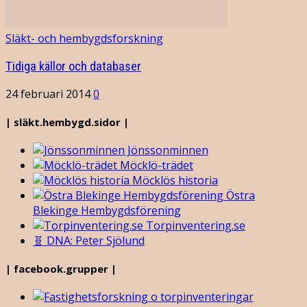
Släkt- och hembygdsforskning
Tidiga källor och databaser
24 februari 2014
0
| släkt.hembygd.sidor |
Jönssonminnen
Möcklö-trädet
Möcklös historia
Östra
Blekinge Hembygdsförening
Torpinventering.se
🧬 DNA: Peter Sjölund
| facebook.grupper |