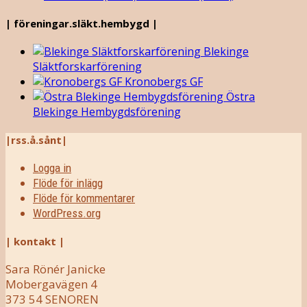
| föreningar.släkt.hembygd |
Blekinge
Släktforskarförening
Kronobergs GF
Östra
Blekinge Hembygdsförening
|rss.å.sånt|
Logga in
Flöde för inlägg
Flöde för kommentarer
WordPress.org
| kontakt |
Sara Rönér Janicke
Mobergavägen 4
373 54 SENOREN