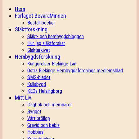
Hem
Förlaget BevaraMinnen
Beställ böcker
Släktforskning
Släkt- och hembygdsbloggen
Hur jag släktforskar
Släktarkivet
Hembygdsforskning
Kungörelser Blekinge Län
Östra Blekinge Hembygdsförenings medlemsblad
SMS-bladet
Kullabygd
KEOs Helsingborg
Mitt Liv
Dagbok och memoarer
Bygget
Vårt bröllop
Gravid och bebis
Hobbies
Scrapbooking