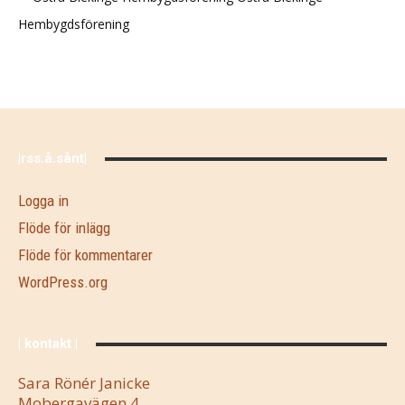
Hembygdsförening
|rss.å.sånt|
Logga in
Flöde för inlägg
Flöde för kommentarer
WordPress.org
| kontakt |
Sara Rönér Janicke
Mobergavägen 4