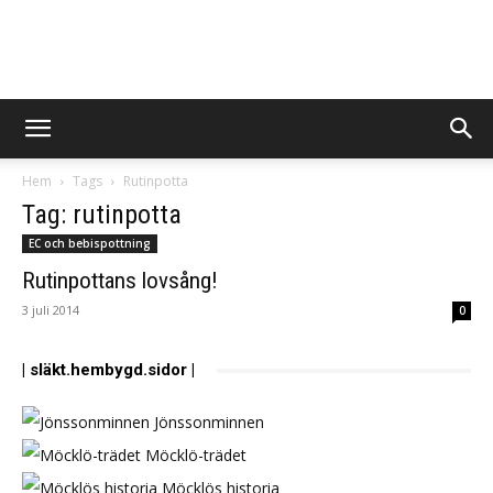
BevaraMinnen
Hem
Tags
Rutinpotta
Tag: rutinpotta
EC och bebispottning
Rutinpottans lovsång!
3 juli 2014
0
| släkt.hembygd.sidor |
Jönssonminnen
Möcklö-trädet
Möcklös historia