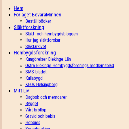
Hem
Förlaget BevaraMinnen
Beställ böcker
Släktforskning
Släkt- och hembygdsbloggen
Hur jag släktforskar
Släktarkivet
Hembygdsforskning
Kungörelser Blekinge Län
Östra Blekinge Hembygdsförenings medlemsblad
SMS-bladet
Kullabygd
KEOs Helsingborg
Mitt Liv
Dagbok och memoarer
Bygget
Vårt bröllop
Gravid och bebis
Hobbies
Scrapbooking