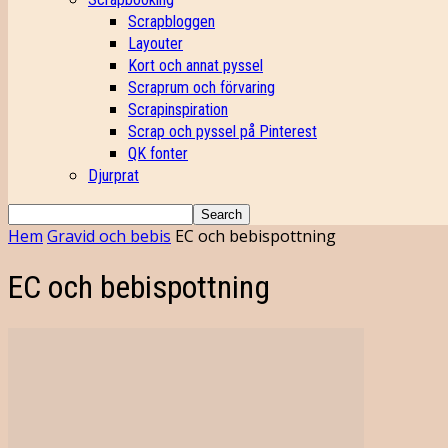
Scrapbloggen
Layouter
Kort och annat pyssel
Scraprum och förvaring
Scrapinspiration
Scrap och pyssel på Pinterest
QK fonter
Djurprat
Hem
Gravid och bebis
EC och bebispottning
EC och bebispottning