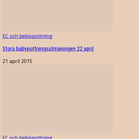
EC och bebispottning
Stora babypottningsutmaningen 22 april
21 april 2015
EC och bebispottning