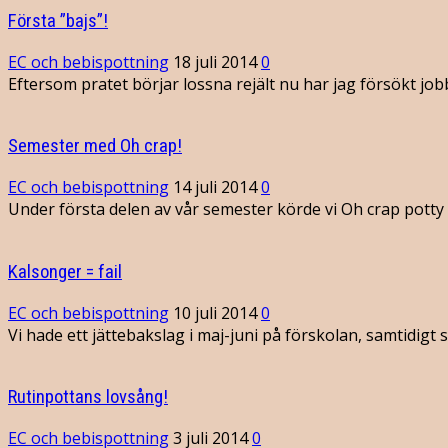
Första ”bajs”!
EC och bebispottning
18 juli 2014
0
Eftersom pratet börjar lossna rejält nu har jag försökt job
Semester med Oh crap!
EC och bebispottning
14 juli 2014
0
Under första delen av vår semester körde vi Oh crap potty t
Kalsonger = fail
EC och bebispottning
10 juli 2014
0
Vi hade ett jättebakslag i maj-juni på förskolan, samtidig
Rutinpottans lovsång!
EC och bebispottning
3 juli 2014
0