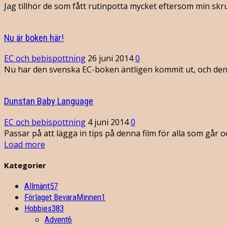
Jag tillhör de som fått rutinpotta mycket eftersom min skrutt
Nu är boken här!
EC och bebispottning
26 juni 2014
0
Nu har den svenska EC-boken äntligen kommit ut, och den är 
Dunstan Baby Language
EC och bebispottning
4 juni 2014
0
Passar på att lägga in tips på denna film för alla som går och
Load more
Kategorier
Allmänt
57
Förlaget BevaraMinnen
1
Hobbies
383
Advent
6