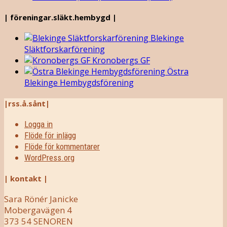
| föreningar.släkt.hembygd |
Blekinge
Släktforskarförening
Kronobergs GF
Östra
Blekinge Hembygdsförening
|rss.å.sånt|
Logga in
Flöde för inlägg
Flöde för kommentarer
WordPress.org
| kontakt |
Sara Rönér Janicke
Mobergavägen 4
373 54 SENOREN