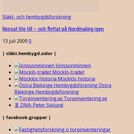
Släkt- och hembygdsforskning
Rensat lite till – och flyttat på Nordmaling igen
13 juli 2009
0
| släkt.hembygd.sidor |
Jönssonminnen
Möcklö-trädet
Möcklös historia
Östra
Blekinge Hembygdsförening
Torpinventering.se
🧬 DNA: Peter Sjölund
| facebook.grupper |