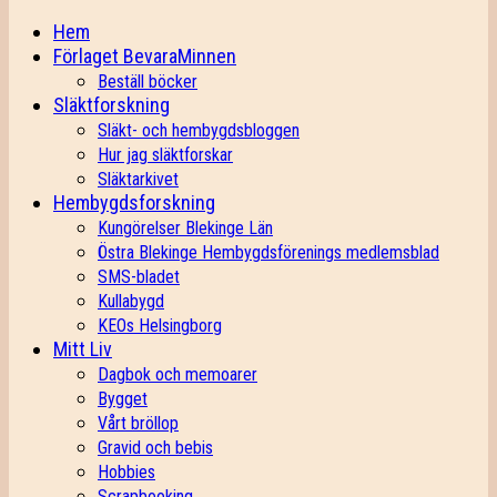
Hem
Förlaget BevaraMinnen
Beställ böcker
Släktforskning
Släkt- och hembygdsbloggen
Hur jag släktforskar
Släktarkivet
Hembygdsforskning
Kungörelser Blekinge Län
Östra Blekinge Hembygdsförenings medlemsblad
SMS-bladet
Kullabygd
KEOs Helsingborg
Mitt Liv
Dagbok och memoarer
Bygget
Vårt bröllop
Gravid och bebis
Hobbies
Scrapbooking