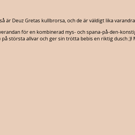
å är Deuz Gretas kullbrorsa, och de är väldigt lika varandra
 på verandan för en kombinerad mys- och spana-på-den-kons
å största allvar och ger sin trötta bebis en riktig dusch ;)