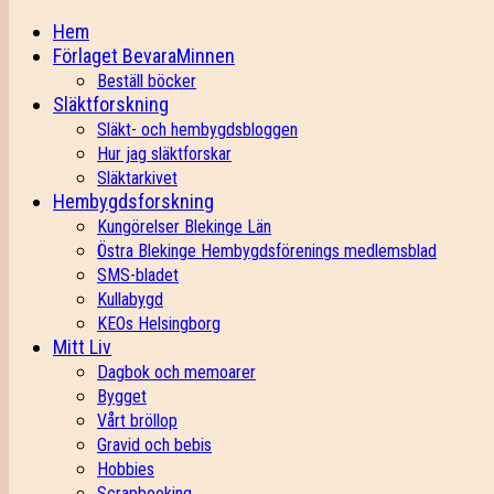
Hem
Förlaget BevaraMinnen
Beställ böcker
Släktforskning
Släkt- och hembygdsbloggen
Hur jag släktforskar
Släktarkivet
Hembygdsforskning
Kungörelser Blekinge Län
Östra Blekinge Hembygdsförenings medlemsblad
SMS-bladet
Kullabygd
KEOs Helsingborg
Mitt Liv
Dagbok och memoarer
Bygget
Vårt bröllop
Gravid och bebis
Hobbies
Scrapbooking