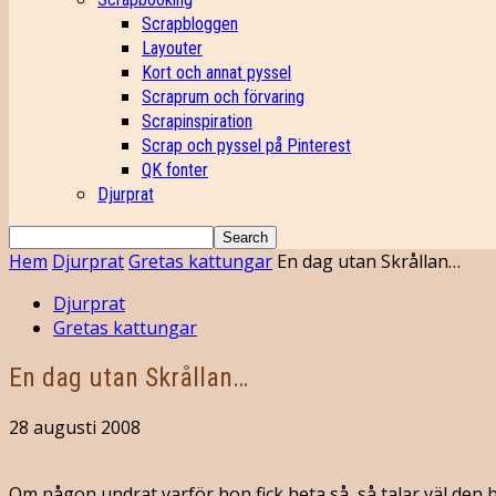
Scrapbloggen
Layouter
Kort och annat pyssel
Scraprum och förvaring
Scrapinspiration
Scrap och pyssel på Pinterest
QK fonter
Djurprat
Hem
Djurprat
Gretas kattungar
En dag utan Skrållan…
Djurprat
Gretas kattungar
En dag utan Skrållan…
28 augusti 2008
Om någon undrat varför hon fick heta så, så talar väl den h