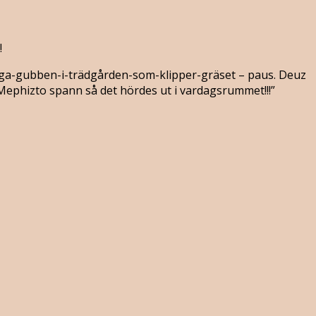
!
tiga-gubben-i-trädgården-som-klipper-gräset – paus. Deuz
! Mephizto spann så det hördes ut i vardagsrummet!!!”