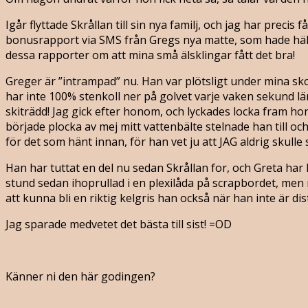
Igår flyttade Skrållan till sin nya familj, och jag har preci
bonusrapport via SMS från Gregs nya matte, som hade hälsnin
dessa rapporter om att mina små älsklingar fått det bra!
Greger är ”intrampad” nu. Han var plötsligt under mina sk
har inte 100% stenkoll ner på golvet varje vaken sekund l
skiträdd! Jag gick efter honom, och lyckades locka fram hon
började plocka av mej mitt vattenbälte stelnade han till och
för det som hänt innan, för han vet ju att JAG aldrig skull
Han har tuttat en del nu sedan Skrållan for, och Greta har
stund sedan ihoprullad i en plexilåda på scrapbordet, me
att kunna bli en riktig kelgris han också när han inte är dis
Jag sparade medvetet det bästa till sist! =OD
Känner ni den här godingen?