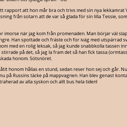
s fått rapport att hon mår bra och trivs med sin nya lekkamrat 
g från sotarn att de var så glada för sin lilla Tessie, som s
or imorse när jag kom från promenaden. Man börjar väl slapp
ängre. Han spottade och fräste och for iväg med utspärrad s
om med en rolig leksak, så jag kunde snabbkolla tassen innan
 stirrade på det, så jag la fram det så han fick tassa (ormtas
e skada honom. Sötsnöret.
 låtit honom hållas en stund, sedan reser hon sej och går. N
n nu på Russins täcke på mappvagnen. Han blev genast kont
traherad av alla syskon och allt bus hela tiden!