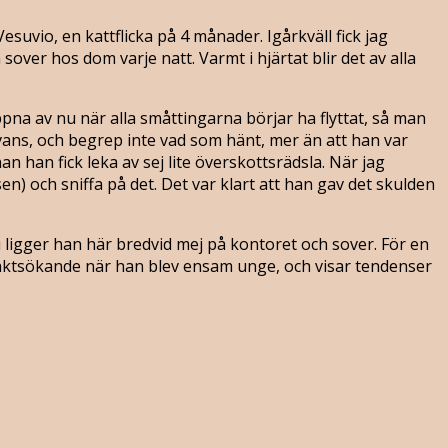
Vesuvio, en kattflicka på 4 månader. Igårkväll fick jag
over hos dom varje natt. Varmt i hjärtat blir det av alla
na av nu när alla småttingarna börjar ha flyttat, så man
vans, och begrep inte vad som hänt, mer än att han var
 han fick leka av sej lite överskottsrädsla. När jag
sen) och sniffa på det. Det var klart att han gav det skulden
u ligger han här bredvid mej på kontoret och sover. För en
aktsökande när han blev ensam unge, och visar tendenser