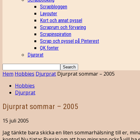
Scrapbloggen
Layouter
Kort och annat pyssel
Scraprum och förvaring
Scrapinspiration
Scrap och pyssel på Pinterest
QK fonter
Djurprat
Hem
Hobbies
Djurprat
Djurprat sommar – 2005
Hobbies
Djurprat
Djurprat sommar – 2005
15 juli 2005
Jag tänkte bara skicka en liten sommarhälsning till er, min
kontor! Nu tjatar Russin om att han minsann också vill ha e