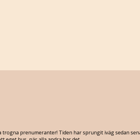
a trogna prenumeranter! Tiden har sprungit iväg sedan senast,
tt eget hus, när alla andra har det…