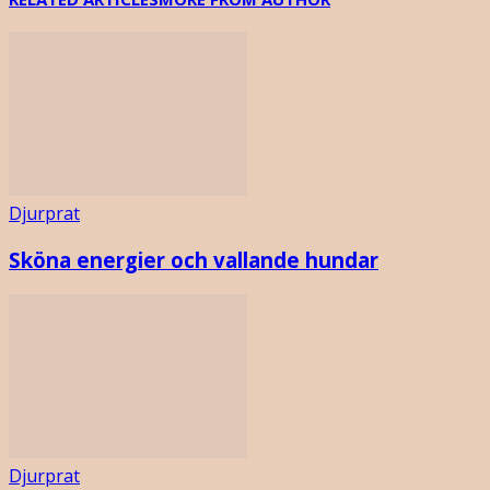
Djurprat
Sköna energier och vallande hundar
Djurprat