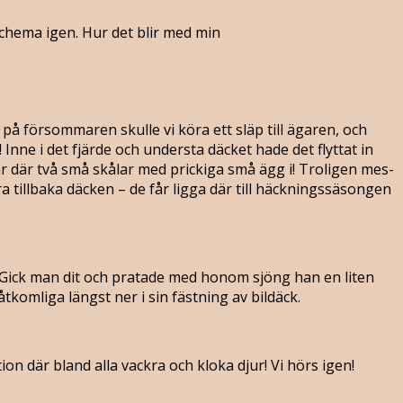
 schema igen. Hur det blir med min
å försommaren skulle vi köra ett släp till ägaren, och
nne i det fjärde och understa däcket hade det flyttat in
ar där två små skålar med prickiga små ägg i! Troligen mes-
ra tillbaka däcken – de får ligga där till häckningssäsongen
! Gick man dit och pratade med honom sjöng han en liten
tkomliga längst ner i sin fästning av bildäck.
ion där bland alla vackra och kloka djur! Vi hörs igen!