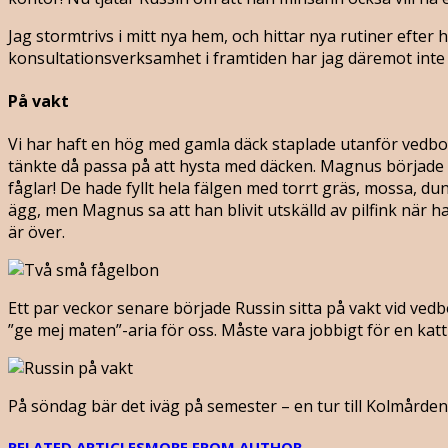
Jag stormtrivs i mitt nya hem, och hittar nya rutiner efter
konsultationsverksamhet i framtiden har jag däremot inte f
På vakt
Vi har haft en hög med gamla däck staplade utanför vedbon
tänkte då passa på att hysta med däcken. Magnus började las
fåglar! De hade fyllt hela fälgen med torrt gräs, mossa, d
ägg, men Magnus sa att han blivit utskälld av pilfink när ha
är över.
Ett par veckor senare började Russin sitta på vakt vid ve
”ge mej maten”-aria för oss. Måste vara jobbigt för en katt 
På söndag bär det iväg på semester – en tur till Kolmården, 
RELATED ARTICLES
MORE FROM AUTHOR