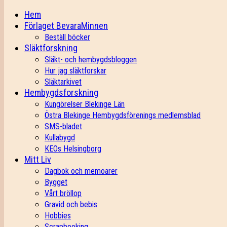
Hem
Förlaget BevaraMinnen
Beställ böcker
Släktforskning
Släkt- och hembygdsbloggen
Hur jag släktforskar
Släktarkivet
Hembygdsforskning
Kungörelser Blekinge Län
Östra Blekinge Hembygdsförenings medlemsblad
SMS-bladet
Kullabygd
KEOs Helsingborg
Mitt Liv
Dagbok och memoarer
Bygget
Vårt bröllop
Gravid och bebis
Hobbies
Scrapbooking