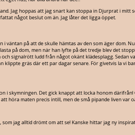
 hand. Jag hoppas att jag snart kan stoppa in Djurprat i mitt
attat något beslut om än. Jag låter det ligga öppet.
 i väntan på att de skulle hämtas av den som äger dom. Nu p
ta på dom, men när han lyfte på det tredje blev det stopp! I
un och signalrött ludd från något okänt klädesplagg. Sedan v
n klippte gräs där ett par dagar senare. För givetvis la vi ba
dbon i skymningen. Det gick knappt att locka honom därifrån
att höra maten precis intill, men de små pipande liven var oå
som jag alltid drömt om att se! Kanske hittar jag ny inspirat