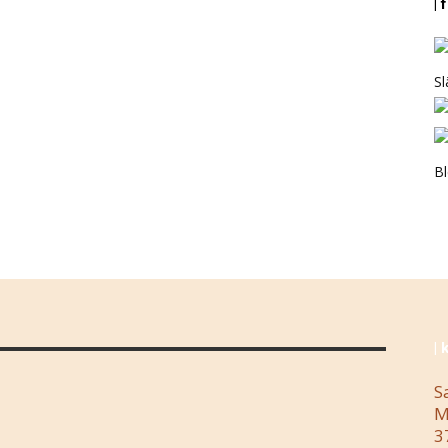
| 
Sl
B
| 
S
M
3