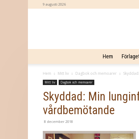
9 augusti 2026
Hem
Förlage
Hem
Mitt liv
Dagbok och memoarer
Skyddad:
Mitt liv
Dagbok och memoarer
Skyddad: Min lungin
vårdbemötande
8 december 2018