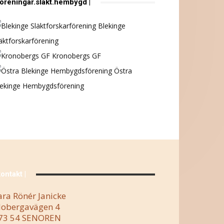
föreningar.släkt.hembygd |
Blekinge
äktforskarförening
Kronobergs GF
Östra
lekinge Hembygdsförening
kontakt |
ara Rönér Janicke
obergavägen 4
73 54 SENOREN