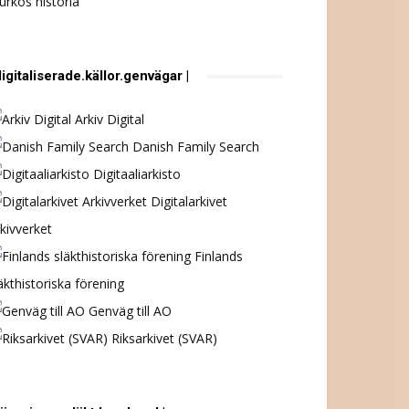
urkös historia
digitaliserade.källor.genvägar |
Arkiv Digital
Danish Family Search
Digitaaliarkisto
Digitalarkivet
kivverket
Finlands
äkthistoriska förening
Genväg till AO
Riksarkivet (SVAR)