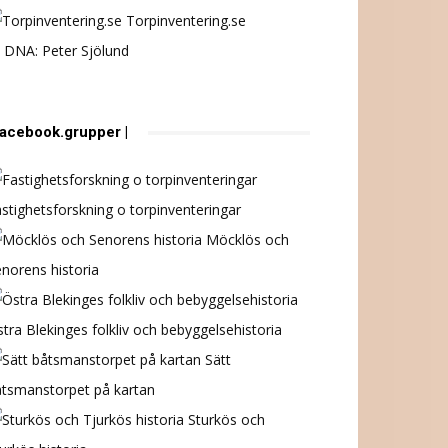
Torpinventering.se
 DNA: Peter Sjölund
 facebook.grupper |
stighetsforskning o torpinventeringar
Möcklös och
norens historia
tra Blekinges folkliv och bebyggelsehistoria
Sätt
åtsmanstorpet på kartan
Sturkös och