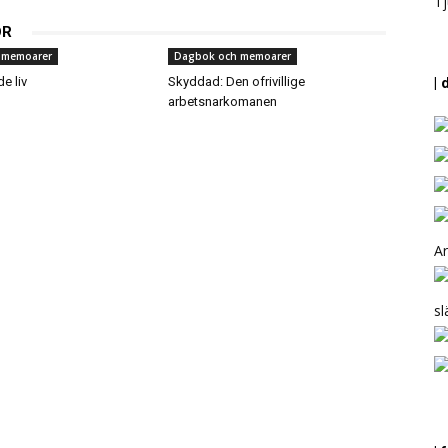
Tj
OR
 memoarer
Dagbok och memoarer
e liv
Skyddad: Den ofrivillige
| 
arbetsnarkomanen
Ar
sl