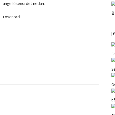
ange lösenordet nedan.
🧬
Lösenord:
|
Fa
Se
Ös
b