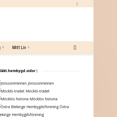
g
Mitt Liv
släkt.hembygd.sidor |
Jönssonminnen
Möcklö-trädet
Möcklös historia
Östra
lekinge Hembygdsförening