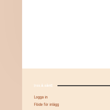
|rss.å.sånt|
Logga in
Flöde för inlägg