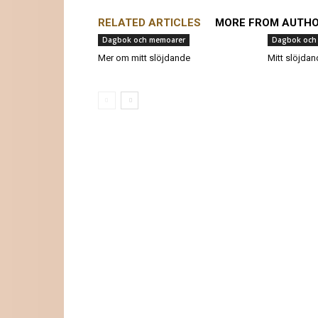
RELATED ARTICLES
MORE FROM AUTH
Dagbok och memoarer
Dagbok och
Mer om mitt slöjdande
Mitt slöjdand