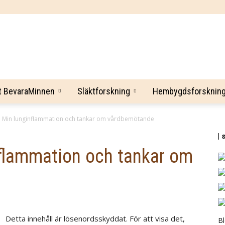
BevaraMinnen
t BevaraMinnen
Släktforskning
Hembygdsforsknin
 Min lunginflammation och tankar om vårdbemötande
| 
flammation och tankar om
Detta innehåll är lösenordsskyddat. För att visa det,
B