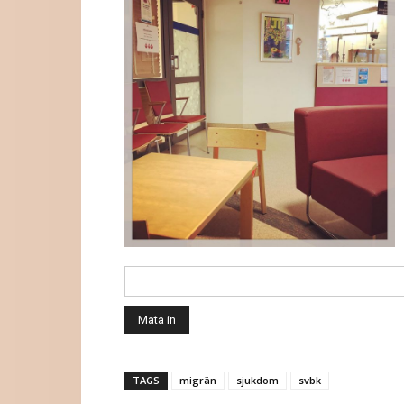
TAGS
migrän
sjukdom
svbk