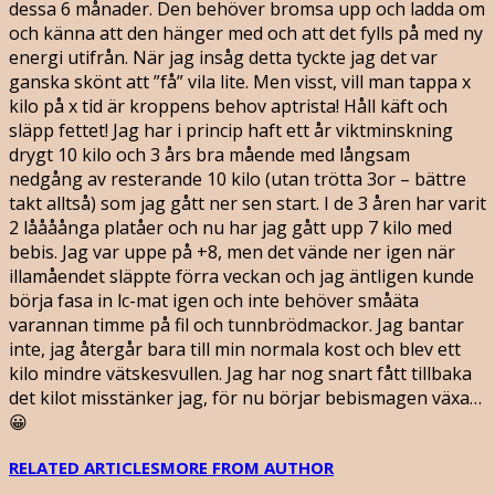
dessa 6 månader. Den behöver bromsa upp och ladda om
och känna att den hänger med och att det fylls på med ny
energi utifrån. När jag insåg detta tyckte jag det var
ganska skönt att ”få” vila lite. Men visst, vill man tappa x
kilo på x tid är kroppens behov aptrista! Håll käft och
släpp fettet! Jag har i princip haft ett år viktminskning
drygt 10 kilo och 3 års bra mående med långsam
nedgång av resterande 10 kilo (utan trötta 3or – bättre
takt alltså) som jag gått ner sen start. I de 3 åren har varit
2 låååånga platåer och nu har jag gått upp 7 kilo med
bebis. Jag var uppe på +8, men det vände ner igen när
illamåendet släppte förra veckan och jag äntligen kunde
börja fasa in lc-mat igen och inte behöver småäta
varannan timme på fil och tunnbrödmackor. Jag bantar
inte, jag återgår bara till min normala kost och blev ett
kilo mindre vätskesvullen. Jag har nog snart fått tillbaka
det kilot misstänker jag, för nu börjar bebismagen växa…
😀
RELATED ARTICLES
MORE FROM AUTHOR