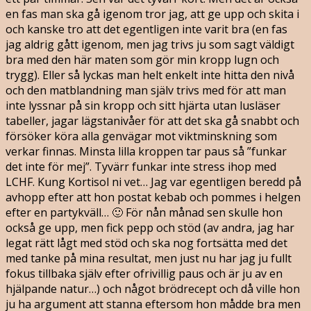
en fas man ska gå igenom tror jag, att ge upp och skita i
och kanske tro att det egentligen inte varit bra (en fas
jag aldrig gått igenom, men jag trivs ju som sagt väldigt
bra med den här maten som gör min kropp lugn och
trygg). Eller så lyckas man helt enkelt inte hitta den nivå
och den matblandning man själv trivs med för att man
inte lyssnar på sin kropp och sitt hjärta utan lusläser
tabeller, jagar lägstanivåer för att det ska gå snabbt och
försöker köra alla genvägar mot viktminskning som
verkar finnas. Minsta lilla kroppen tar paus så ”funkar
det inte för mej”. Tyvärr funkar inte stress ihop med
LCHF. Kung Kortisol ni vet… Jag var egentligen beredd på
avhopp efter att hon postat kebab och pommes i helgen
efter en partykväll… 🙂 För nån månad sen skulle hon
också ge upp, men fick pepp och stöd (av andra, jag har
legat rätt lågt med stöd och ska nog fortsätta med det
med tanke på mina resultat, men just nu har jag ju fullt
fokus tillbaka själv efter ofrivillig paus och är ju av en
hjälpande natur…) och något brödrecept och då ville hon
ju ha argument att stanna eftersom hon mådde bra men