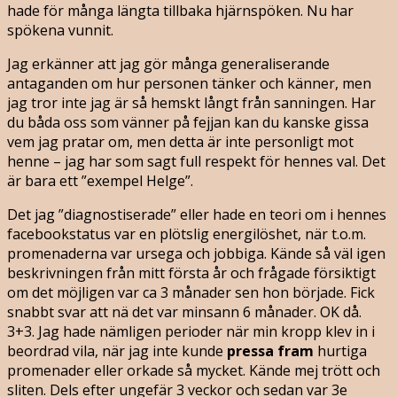
hade för många längta tillbaka hjärnspöken. Nu har
spökena vunnit.
Jag erkänner att jag gör många generaliserande
antaganden om hur personen tänker och känner, men
jag tror inte jag är så hemskt långt från sanningen. Har
du båda oss som vänner på fejjan kan du kanske gissa
vem jag pratar om, men detta är inte personligt mot
henne – jag har som sagt full respekt för hennes val. Det
är bara ett ”exempel Helge”.
Det jag ”diagnostiserade” eller hade en teori om i hennes
facebookstatus var en plötslig energilöshet, när t.o.m.
promenaderna var ursega och jobbiga. Kände så väl igen
beskrivningen från mitt första år och frågade försiktigt
om det möjligen var ca 3 månader sen hon började. Fick
snabbt svar att nä det var minsann 6 månader. OK då.
3+3. Jag hade nämligen perioder när min kropp klev in i
beordrad vila, när jag inte kunde
pressa fram
hurtiga
promenader eller orkade så mycket. Kände mej trött och
sliten. Dels efter ungefär 3 veckor och sedan var 3e