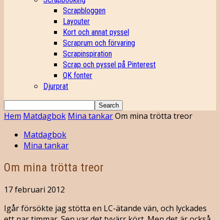
Scrapbloggen
Layouter
Kort och annat pyssel
Scraprum och förvaring
Scrapinspiration
Scrap och pyssel på Pinterest
QK fonter
Djurprat
Hem
Matdagbok
Mina tankar
Om mina trötta treor
Matdagbok
Mina tankar
Om mina trötta treor
17 februari 2012
Igår försökte jag stötta en LC-ätande vän, och lyckades
ett par timmar. Sen var det tyvärr kört. Men det är också