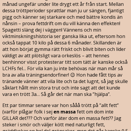
månad ungefär under lite drygt ett år från start. Mellan
dessa tröttperioder sprattlar man ju ur sängen, fjantigt
pigg och känner sej starkare och med bättre kondis än
nånsin – prova fettdrift om du vill känna den effekten!
Spagetti släng dej i väggen! Vännens och min
viktminskningshistoria ser ganska lika ut, eftersom hon
också tappat 10 kilo på dessa 6 månader. Skillanden är
att hon börjat gymma rätt friskt och blivit biten och lider
väldigt av att plötsligt vara orkeslös – att hennes
benhinnor visst protesterar titt som tätt är kanske också
LCHFs fel… För vila kan ju inte behövas när man mår så
bra av alla träningsendorfiner! 😉 Hon hade fått tips av
tränande vänner att vila lite och ta det lugnt, så jag skulle
såklart hållt min stora trut och inte sagt att det kunde
vara en trött 3a… Så går det när man ska ”hjälpa”.
Ett par timmar senare var hon sååå trött på ”allt fett”
(varför plågar folk i sej
en massa
fett om dom inte
GILLAR det??? Och varför äter dom en massa fett?? Jag
steker i smör och väljer kött med naturligt fett,
gräddkokar en hel del grönsaker, men det går kanske 0,5