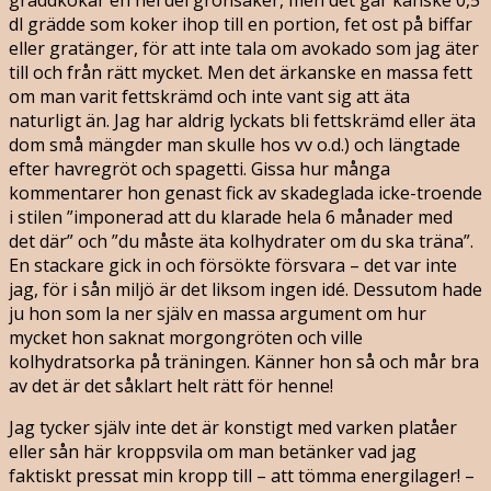
dl grädde som koker ihop till en portion, fet ost på biffar
eller gratänger, för att inte tala om avokado som jag äter
till och från rätt mycket. Men det ärkanske en massa fett
om man varit fettskrämd och inte vant sig att äta
naturligt än. Jag har aldrig lyckats bli fettskrämd eller äta
dom små mängder man skulle hos vv o.d.) och längtade
efter havregröt och spagetti. Gissa hur många
kommentarer hon genast fick av skadeglada icke-troende
i stilen ”imponerad att du klarade hela 6 månader med
det där” och ”du måste äta kolhydrater om du ska träna”.
En stackare gick in och försökte försvara – det var inte
jag, för i sån miljö är det liksom ingen idé. Dessutom hade
ju hon som la ner själv en massa argument om hur
mycket hon saknat morgongröten och ville
kolhydratsorka på träningen. Känner hon så och mår bra
av det är det såklart helt rätt för henne!
Jag tycker själv inte det är konstigt med varken platåer
eller sån här kroppsvila om man betänker vad jag
faktiskt pressat min kropp till – att tömma energilager! –