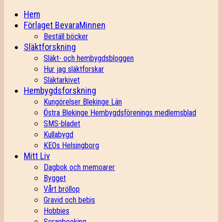
Hem
Förlaget BevaraMinnen
Beställ böcker
Släktforskning
Släkt- och hembygdsbloggen
Hur jag släktforskar
Släktarkivet
Hembygdsforskning
Kungörelser Blekinge Län
Östra Blekinge Hembygdsförenings medlemsblad
SMS-bladet
Kullabygd
KEOs Helsingborg
Mitt Liv
Dagbok och memoarer
Bygget
Vårt bröllop
Gravid och bebis
Hobbies
Scrapbooking