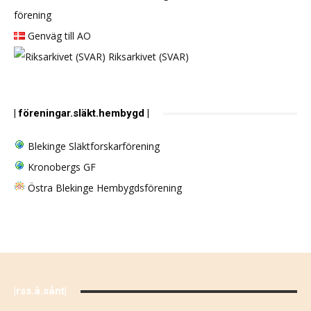
förening
Genväg till AO
Riksarkivet (SVAR)
| föreningar.släkt.hembygd |
Blekinge Släktforskarförening
Kronobergs GF
Östra Blekinge Hembygdsförening
|rss.å.sånt|