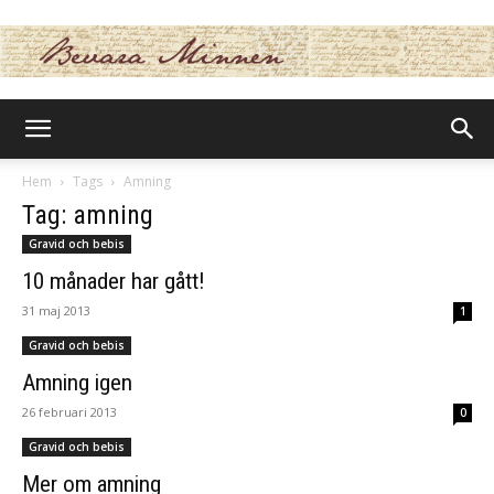
BevaraMinnen
Hem
Tags
Amning
Tag: amning
Gravid och bebis
10 månader har gått!
31 maj 2013
1
Gravid och bebis
Amning igen
26 februari 2013
0
Gravid och bebis
Mer om amning