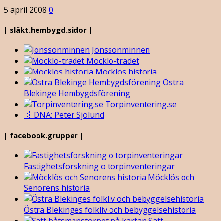
5 april 2008
0
| släkt.hembygd.sidor |
Jönssonminnen
Möcklö-trädet
Möcklös historia
Östra
Blekinge Hembygdsförening
Torpinventering.se
🧬 DNA: Peter Sjölund
| facebook.grupper |
Fastighetsforskning o torpinventeringar
Möcklös och
Senorens historia
Östra Blekinges folkliv och bebyggelsehistoria
Sätt