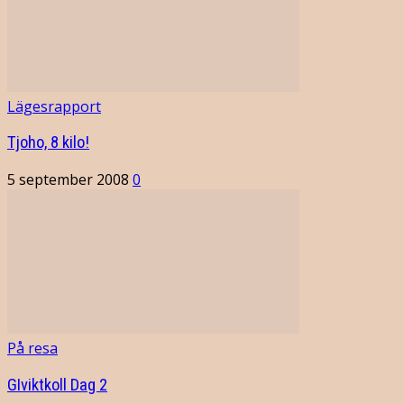
Lägesrapport
Tjoho, 8 kilo!
5 september 2008
0
På resa
GIviktkoll Dag 2