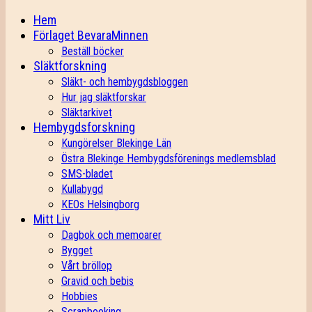
Hem
Förlaget BevaraMinnen
Beställ böcker
Släktforskning
Släkt- och hembygdsbloggen
Hur jag släktforskar
Släktarkivet
Hembygdsforskning
Kungörelser Blekinge Län
Östra Blekinge Hembygdsförenings medlemsblad
SMS-bladet
Kullabygd
KEOs Helsingborg
Mitt Liv
Dagbok och memoarer
Bygget
Vårt bröllop
Gravid och bebis
Hobbies
Scrapbooking