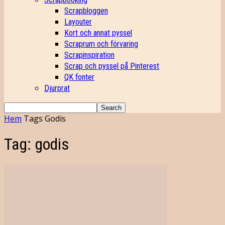
Scrapbloggen
Layouter
Kort och annat pyssel
Scraprum och förvaring
Scrapinspiration
Scrap och pyssel på Pinterest
QK fonter
Djurprat
Hem
Tags
Godis
Tag: godis