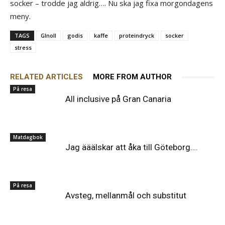
socker – trodde jag aldrig…. Nu ska jag fixa morgondagens
meny.
TAGS
GInoll
godis
kaffe
proteindryck
socker
stress
RELATED ARTICLES
MORE FROM AUTHOR
På resa
All inclusive på Gran Canaria
Matdagbok
Jag ääälskar att åka till Göteborg….
På resa
Avsteg, mellanmål och substitut