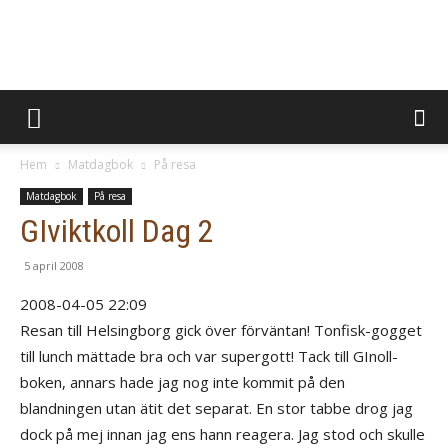
BevaraMinnen
Hem
Matdagbok
På resa
Matdagbok
På resa
GIviktkoll Dag 2
5 april 2008
2008-04-05 22:09
Resan till Helsingborg gick över förväntan! Tonfisk-gogget
till lunch mättade bra och var supergott! Tack till GInoll-
boken, annars hade jag nog inte kommit på den
blandningen utan ätit det separat. En stor tabbe drog jag
dock på mej innan jag ens hann reagera. Jag stod och skulle