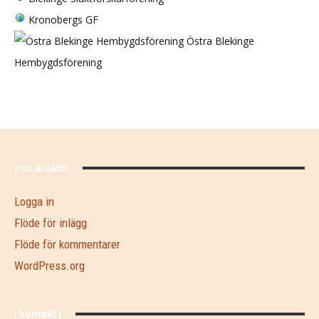
Kronobergs GF
Östra Blekinge
Hembygdsförening
|rss.å.sånt|
Logga in
Flöde för inlägg
Flöde för kommentarer
WordPress.org
| kontakt |