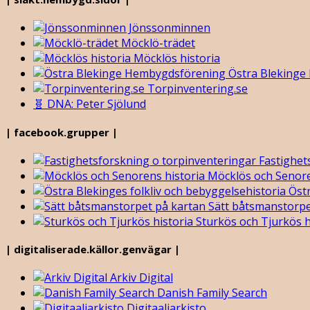
Jönssonminnen
Möcklö-trädet
Möcklös historia
Östra Blekinge
Torpinventering.se
🧬 DNA: Peter Sjölund
| facebook.grupper |
Fastighet
Möcklös och Senore
Östr
Sätt båtsmanstorpe
Sturkös och Tjurkös h
| digitaliserade.källor.genvägar |
Arkiv Digital
Danish Family Search
Digitaaliarkisto