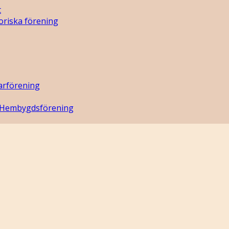
t
oriska förening
arförening
 Hembygdsförening