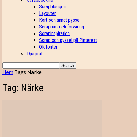
Scrapbloggen
Layouter
Kort och annat pyssel
Scraprum och förvaring
Scrapinspiration
Scrap och pyssel på Pinterest
QK fonter
Djurprat
Hem
Tags
Närke
Tag: Närke