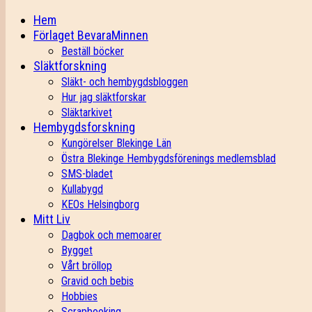
Hem
Förlaget BevaraMinnen
Beställ böcker
Släktforskning
Släkt- och hembygdsbloggen
Hur jag släktforskar
Släktarkivet
Hembygdsforskning
Kungörelser Blekinge Län
Östra Blekinge Hembygdsförenings medlemsblad
SMS-bladet
Kullabygd
KEOs Helsingborg
Mitt Liv
Dagbok och memoarer
Bygget
Vårt bröllop
Gravid och bebis
Hobbies
Scrapbooking