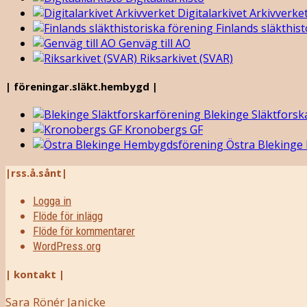
Digitalarkivet Arkivverke
Finlands släkthist
Genväg till AO
Riksarkivet (SVAR)
| föreningar.släkt.hembygd |
Blekinge Släktforsk
Kronobergs GF
Östra Blekinge
|rss.å.sånt|
Logga in
Flöde för inlägg
Flöde för kommentarer
WordPress.org
| kontakt |
Sara Rönér Janicke