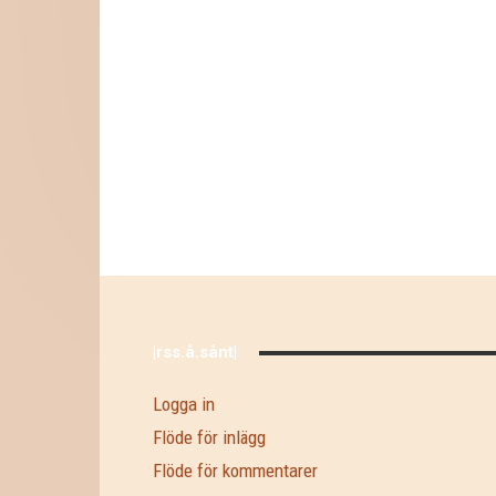
|rss.å.sånt|
Logga in
Flöde för inlägg
Flöde för kommentarer