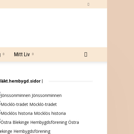
g
Mitt Liv
släkt.hembygd.sidor |
Jönssonminnen
Möcklö-trädet
Möcklös historia
Östra
lekinge Hembygdsförening