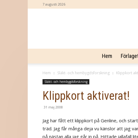
7 augusti 2026
Hem
Förlage
Hem
Släkt- och hembygdsforskning
Klippkort akt
Släkt- och hembygdsforskning
Klippkort aktiverat!
31 maj 2008
Jag har fått ett klippkort på Genline, och star
träd. Jag får många deja vu känslor att jag va
på nästan alla jag går in på. Hittade iallafall 