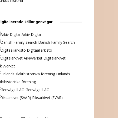
urkös historia
digitaliserade.källor.genvägar |
Arkiv Digital
Danish Family Search
Digitaaliarkisto
Digitalarkivet
kivverket
Finlands
äkthistoriska förening
Genväg till AO
Riksarkivet (SVAR)