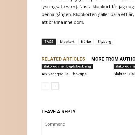
lysningsattester)‎. Nästa klippkort får jag nog
denna gången. Klippkorten gäller bara ett år, s
att bränna inne dom.
TAGS
klippkort
Närke
Skyberg
RELATED ARTICLES
MORE FROM AUTH
Släkt- och hembygdsforskning
Släkt- och 
Arkiveringsdille – boktips!
Släkten i Sa
LEAVE A REPLY