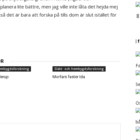
 planera lite bättre, men jag ville inte låta det hejda mej
å det är bara att forska på tills dom är slut istället för
🧬
|
OR
Fa
hembygdsforskning
Släkt- och hembygdsforskning
llerup
Morfars faster Ida
Se
Ös
b