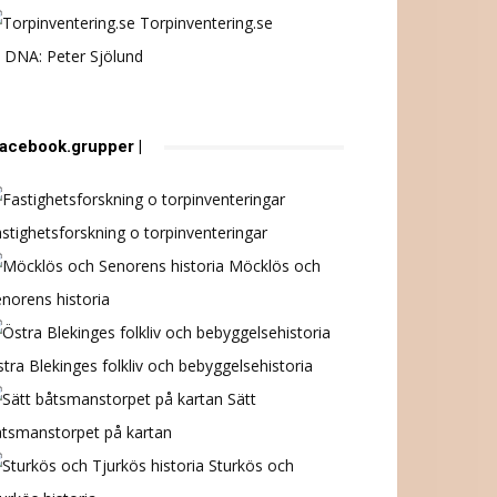
Torpinventering.se
 DNA: Peter Sjölund
 facebook.grupper |
stighetsforskning o torpinventeringar
Möcklös och
norens historia
tra Blekinges folkliv och bebyggelsehistoria
Sätt
åtsmanstorpet på kartan
Sturkös och