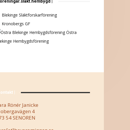
föreningar.släkt.hembygd |
Blekinge Släktforskarförening
Kronobergs GF
Östra
lekinge Hembygdsförening
kontakt |
ara Rönér Janicke
obergavägen 4
73 54 SENOREN