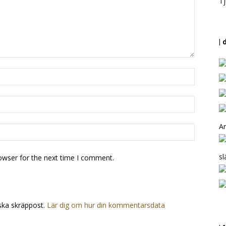
Tj
| 
Ar
sl
owser for the next time I comment.
ska skräppost.
Lär dig om hur din kommentarsdata