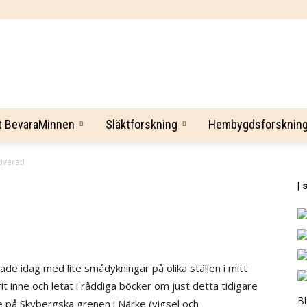
BevaraMinnen
t BevaraMinnen
Släktforskning
Hembygdsforsknin
iverat!
| 
tade idag med lite smådykningar på olika ställen i mitt
rit inne och letat i råddiga böcker om just detta tidigare
B
lite på Skybergska grenen i Närke ‎(vigsel och