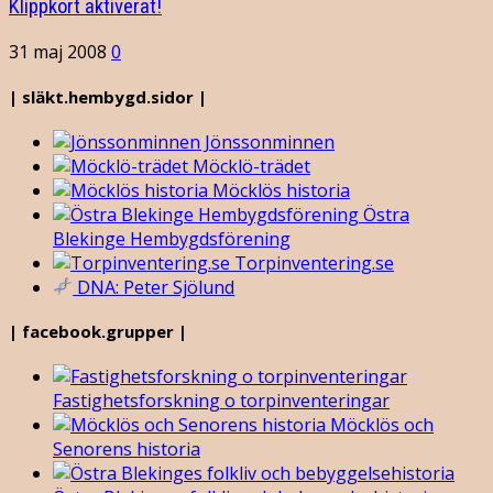
Klippkort aktiverat!
31 maj 2008
0
| släkt.hembygd.sidor |
Jönssonminnen
Möcklö-trädet
Möcklös historia
Östra
Blekinge Hembygdsförening
Torpinventering.se
DNA: Peter Sjölund
| facebook.grupper |
Fastighetsforskning o torpinventeringar
Möcklös och
Senorens historia