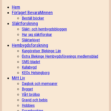
Hem
Förlaget BevaraMinnen
Beställ böcker
Släktforskning
Släkt- och hembygdsbloggen
Hur jag släktforskar
Släktarkivet
Hembygdsforskning
Kungörelser Blekinge Län
Östra Blekinge Hembygdsförenings medlemsblad
SMS-bladet
Kullabygd
KEOs Helsingborg
Mitt Liv
Dagbok och memoarer
Bygget
Vårt bröllop
Gravid och bebis
Hobbies
Scrapbooking