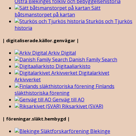
Östra Blekinges folkliv och bebyggelsehistoria
Sätt
båtsmanstorpet på kartan
Sturkös och Tjurkös
historia
| digitaliserade.källor.genvägar |
Arkiv Digital
Danish Family Search
Digitaaliarkisto
Digitalarkivet
Arkivverket
Finlands
släkthistoriska förening
Genväg till AO
Riksarkivet (SVAR)
| föreningar.släkt.hembygd |
Blekinge