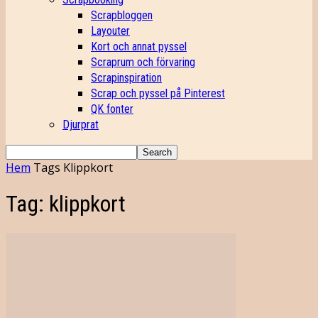
Scrapbloggen
Layouter
Kort och annat pyssel
Scraprum och förvaring
Scrapinspiration
Scrap och pyssel på Pinterest
QK fonter
Djurprat
Hem
Tags
Klippkort
Tag: klippkort