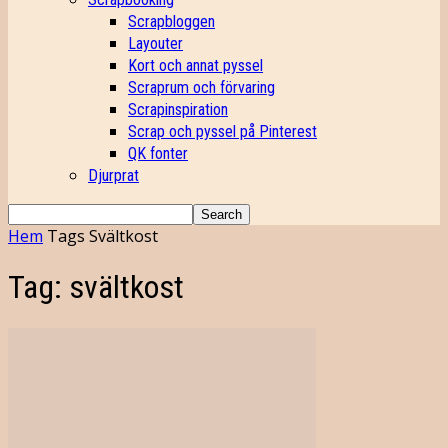
Scrapbloggen
Layouter
Kort och annat pyssel
Scraprum och förvaring
Scrapinspiration
Scrap och pyssel på Pinterest
QK fonter
Djurprat
Hem
Tags
Svältkost
Tag: svältkost