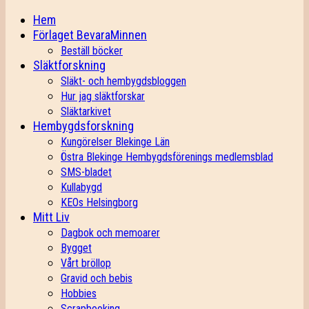
Hem
Förlaget BevaraMinnen
Beställ böcker
Släktforskning
Släkt- och hembygdsbloggen
Hur jag släktforskar
Släktarkivet
Hembygdsforskning
Kungörelser Blekinge Län
Östra Blekinge Hembygdsförenings medlemsblad
SMS-bladet
Kullabygd
KEOs Helsingborg
Mitt Liv
Dagbok och memoarer
Bygget
Vårt bröllop
Gravid och bebis
Hobbies
Scrapbooking