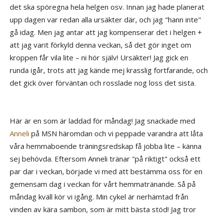
det ska spöregna hela helgen osv. Innan jag hade planerat
upp dagen var redan alla ursäkter där, och jag "hann inte"
gå idag. Men jag antar att jag kompenserar det i helgen +
att jag varit förkyld denna veckan, så det gör inget om
kroppen får vila lite – ni hör själv! Ursäkter! Jag gick en
runda igår, trots att jag kände mej krasslig fortfarande, och
det gick över förväntan och rosslade nog loss det sista.
Här är en som är laddad för måndag! Jag snackade med
Anneli
på MSN häromdan och vi peppade varandra att låta
våra hemmaboende träningsredskap få jobba lite – känna
sej behövda. Eftersom Anneli tränar "på riktigt" också ett
par dar i veckan, började vi med att bestämma oss för en
gemensam dag i veckan för vårt hemmatränande. Så på
måndag kväll kör vi igång. Min cykel är nerhämtad från
vinden av kära sambon, som är mitt bästa stöd! Jag tror