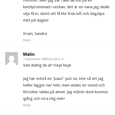
mörktet. Men jag var i alla fall ute på en
lunchpromenad i veckan, det är en vana jag skulle
vilja få in, skönt att få lite frisk luft och dagsljus
mitt på dagen!
Kram, Sandra
Reply
Malin
7 september 2008 At 3:08 e m
Vad duktig du är! Heja heja!
Jag har också en "paus" just nu, inte så att jag
heller lägger ner helt, men andas en stund och
försöker tänka på annat. Jag måste dock komma
igång och röra mig mer!
Reply