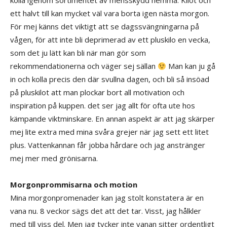
kolla igenom sortimentet av mensskydd hemma. Kilot och
ett halvt till kan mycket väl vara borta igen nästa morgon.
För mej känns det viktigt att se dagssvängningarna på
vågen, för att inte bli deprimerad av ett pluskilo en vecka,
som det ju lätt kan bli när man gör som
rekommendationerna och väger sej sällan
Man kan ju gå
in och kolla precis den där svullna dagen, och bli så insöad
på pluskilot att man plockar bort all motivation och
inspiration på kuppen. det ser jag allt för ofta ute hos
kämpande viktminskare. En annan aspekt är att jag skärper
mej lite extra med mina svåra grejer när jag sett ett litet
plus. Vattenkannan får jobba hårdare och jag anstränger
mej mer med grönisarna.
Morgonprommisarna och motion
Mina morgonpromenader kan jag stolt konstatera är en
vana nu. 8 veckor sägs det att det tar. Visst, jag hålkler
med till viss del. Men jag tycker inte vanan sitter ordentligt