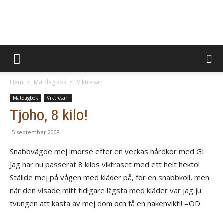
BevaraMinnen
Hem
Matdagbok
Viktresan
Matdagbok
Viktresan
Tjoho, 8 kilo!
5 september 2008
Snabbvägde mej imorse efter en veckas hårdkör med GI.
Jag har nu passerat 8 kilos viktraset med ett helt hekto!
Ställde mej på vågen med kläder på, för en snabbkoll, men
när den visade mitt tidigare lägsta med kläder var jag ju
tvungen att kasta av mej dom och få en nakenvikt!! =OD