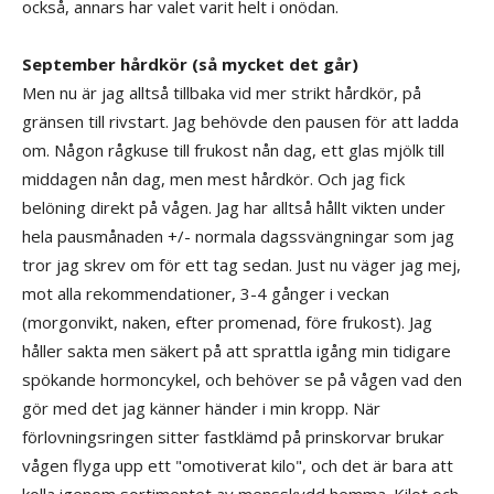
också, annars har valet varit helt i onödan.
September hårdkör (så mycket det går)
Men nu är jag alltså tillbaka vid mer strikt hårdkör, på
gränsen till rivstart. Jag behövde den pausen för att ladda
om. Någon rågkuse till frukost nån dag, ett glas mjölk till
middagen nån dag, men mest hårdkör. Och jag fick
belöning direkt på vågen. Jag har alltså hållt vikten under
hela pausmånaden +/- normala dagssvängningar som jag
tror jag skrev om för ett tag sedan. Just nu väger jag mej,
mot alla rekommendationer, 3-4 gånger i veckan
(morgonvikt, naken, efter promenad, före frukost). Jag
håller sakta men säkert på att sprattla igång min tidigare
spökande hormoncykel, och behöver se på vågen vad den
gör med det jag känner händer i min kropp. När
förlovningsringen sitter fastklämd på prinskorvar brukar
vågen flyga upp ett "omotiverat kilo", och det är bara att