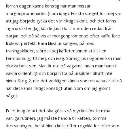
förrän dagen känns konstig när man missar
morgonpromenaden (som idag). Första steget för mej var
att jag började tycka det var riktigt skönt, och det fanns
inga ursäkter. Jag körde Just do it-metoden redan från
början, och på så vis är morgonpromenad efter kaffe före
frukost perfekt. Bara kliva ur sängen, på med
träningskläder, slörpa i sej kaffet mannen ställt i en
termosmugg till mej, och iväg. Sömngrus i ögonen kan man
plocka bort sen. Man är ute på vägarna innan man hunnit
vakna ordentligt och börja hitta på ursäkter till att inte
hinna. Steg 2, när det verkligen känns som en vana är alltså
när det känns riktigt konstigt utan. Som om jag glömt
något.
Felet idag är att det ska göras så mycket (=inte mina
vanliga rutiner). Jag måste handla till katten, tömma
återvinningen, helst hinna kolla efter regnkläder eftersom