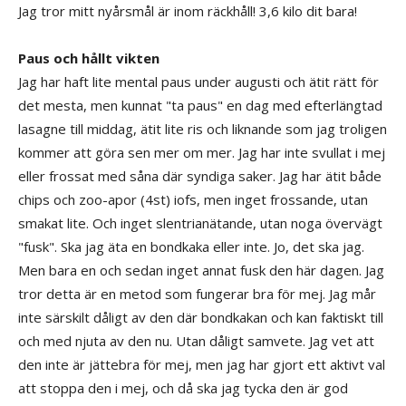
Jag tror mitt nyårsmål är inom räckhåll! 3,6 kilo dit bara!
Paus och hållt vikten
Jag har haft lite mental paus under augusti och ätit rätt för
det mesta, men kunnat "ta paus" en dag med efterlängtad
lasagne till middag, ätit lite ris och liknande som jag troligen
kommer att göra sen mer om mer. Jag har inte svullat i mej
eller frossat med såna där syndiga saker. Jag har ätit både
chips och zoo-apor (4st) iofs, men inget frossande, utan
smakat lite. Och inget slentrianätande, utan noga övervägt
"fusk". Ska jag äta en bondkaka eller inte. Jo, det ska jag.
Men bara en och sedan inget annat fusk den här dagen. Jag
tror detta är en metod som fungerar bra för mej. Jag mår
inte särskilt dåligt av den där bondkakan och kan faktiskt till
och med njuta av den nu. Utan dåligt samvete. Jag vet att
den inte är jättebra för mej, men jag har gjort ett aktivt val
att stoppa den i mej, och då ska jag tycka den är god