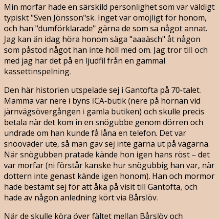
Min morfar hade en särskild personlighet som var väldigt
typiskt "Sven Jönsson"sk. Inget var omöjligt för honom,
och han "dumförklarade" gärna de som sa något annat.
Jag kan än idag höra honom säga "aaaäsch" åt någon
som påstod något han inte höll med om. Jag tror till och
med jag har det på en ljudfil från en gammal
kassettinspelning.
Den här historien utspelade sej i Gantofta på 70-talet.
Mamma var nere i byns ICA-butik (nere på hörnan vid
järnvägsövergången i gamla butiken) och skulle precis
betala när det kom in en snögubbe genom dörren och
undrade om han kunde få låna en telefon. Det var
snöoväder ute, så man gav sej inte gärna ut på vägarna.
När snögubben pratade kände hon igen hans röst – det
var morfar (ni förstår kanske hur snögubbig han var, när
dottern inte genast kände igen honom). Han och mormor
hade bestämt sej för att åka på visit till Gantofta, och
hade av någon anledning kört via Bårslöv.
När de skulle köra över fältet mellan Bårslöv och