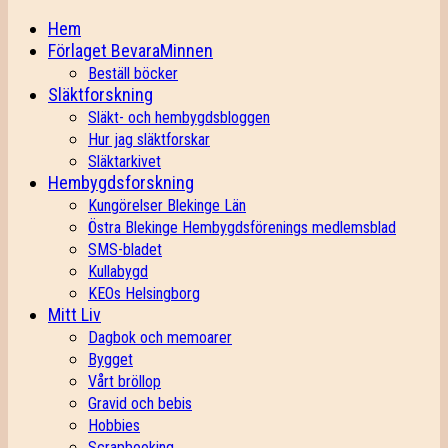
Hem
Förlaget BevaraMinnen
Beställ böcker
Släktforskning
Släkt- och hembygdsbloggen
Hur jag släktforskar
Släktarkivet
Hembygdsforskning
Kungörelser Blekinge Län
Östra Blekinge Hembygdsförenings medlemsblad
SMS-bladet
Kullabygd
KEOs Helsingborg
Mitt Liv
Dagbok och memoarer
Bygget
Vårt bröllop
Gravid och bebis
Hobbies
Scrapbooking