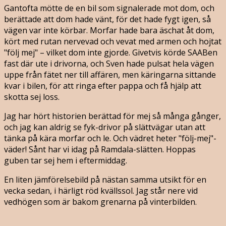
Gantofta mötte de en bil som signalerade mot dom, och
berättade att dom hade vänt, för det hade fygt igen, så
vägen var inte körbar. Morfar hade bara äschat åt dom,
kört med rutan nervevad och vevat med armen och hojtat
"följ mej" – vilket dom inte gjorde. Givetvis körde SAABen
fast där ute i drivorna, och Sven hade pulsat hela vägen
uppe från fätet ner till affären, men käringarna sittande
kvar i bilen, för att ringa efter pappa och få hjälp att
skotta sej loss.
Jag har hört historien berättad för mej så många gånger,
och jag kan aldrig se fyk-drivor på slättvägar utan att
tänka på kära morfar och le. Och vädret heter "följ-mej"-
väder! Sånt har vi idag på Ramdala-slätten. Hoppas
guben tar sej hem i eftermiddag.
En liten jämförelsebild på nästan samma utsikt för en
vecka sedan, i härligt röd kvällssol. Jag står nere vid
vedhögen som är bakom grenarna på vinterbilden.