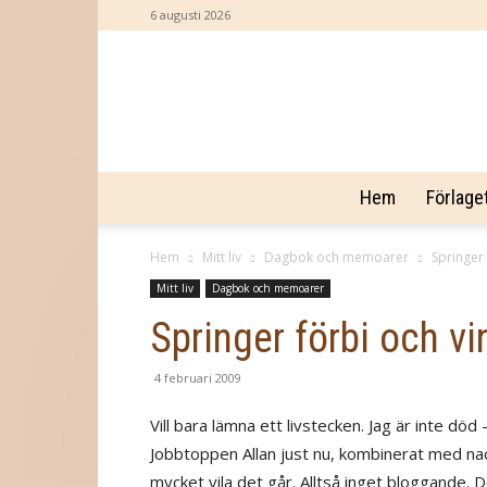
6 augusti 2026
Hem
Förlage
Hem
Mitt liv
Dagbok och memoarer
Springer 
Mitt liv
Dagbok och memoarer
Springer förbi och vi
4 februari 2009
Vill bara lämna ett livstecken. Jag är inte död
Jobbtoppen Allan just nu, kombinerat med nack
mycket vila det går. Alltså inget bloggande. D