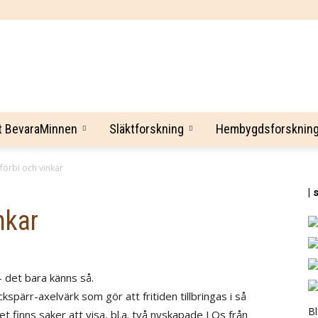
BevaraMinnen
t BevaraMinnen
Släktforskning
Hembygdsforsknin
förbi och vinkar
| 
nkar
 – det bara känns så.
spärr-axelvärk som gör att fritiden tillbringas i så
B
et finns saker att visa, bl.a. två nyskapade LOs från