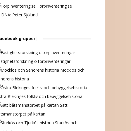
Torpinventering.se
 DNA: Peter Sjölund
 facebook.grupper |
stighetsforskning o torpinventeringar
Möcklös och
norens historia
tra Blekinges folkliv och bebyggelsehistoria
Sätt
åtsmanstorpet på kartan
Sturkös och