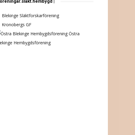
föreningar.släkt.hembygd |
Blekinge Släktforskarförening
Kronobergs GF
Östra
lekinge Hembygdsförening