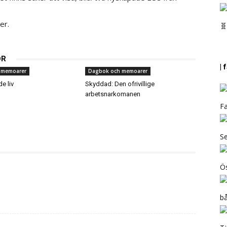
er.
🧬
OR
|
 memoarer
Dagbok och memoarer
e liv
Skyddad: Den ofrivillige
arbetsnarkomanen
Fa
Se
Ös
b