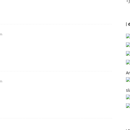
Tj
| 
 m
Ar
 m
sl