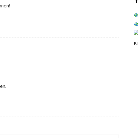
| 
nnen!
B
en.