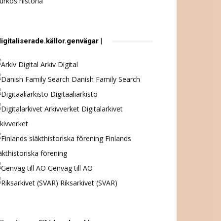
urkös historia
digitaliserade.källor.genvägar |
Arkiv Digital
Danish Family Search
Digitaaliarkisto
Digitalarkivet
kivverket
Finlands
äkthistoriska förening
Genväg till AO
Riksarkivet (SVAR)