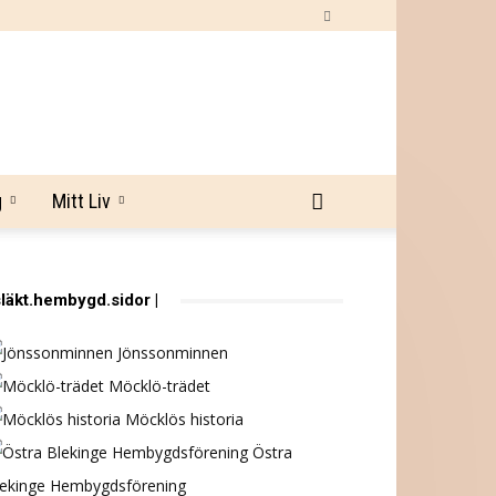
g
Mitt Liv
släkt.hembygd.sidor |
Jönssonminnen
Möcklö-trädet
Möcklös historia
Östra
lekinge Hembygdsförening