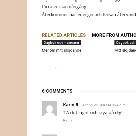
förra veckan nångång.
Återkommer när energin och hälsan återvänd
RELATED ARTICLES
MORE FROM AUTH
Dagbok och memoarer
Dagbok och
Mer om mitt slöjdande
Mitt slöjdand
6 COMMENTS
Karin B
4 februari 2009 At 8:24 e m
TA det lugnt och krya på dig!
Reply