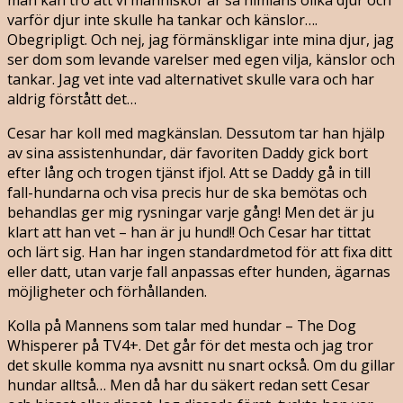
varför djur inte skulle ha tankar och känslor….
Obegripligt. Och nej, jag förmänskligar inte mina djur, jag
ser dom som levande varelser med egen vilja, känslor och
tankar. Jag vet inte vad alternativet skulle vara och har
aldrig förstått det…
Cesar har koll med magkänslan. Dessutom tar han hjälp
av sina assistenhundar, där favoriten Daddy gick bort
efter lång och trogen tjänst ifjol. Att se Daddy gå in till
fall-hundarna och visa precis hur de ska bemötas och
behandlas ger mig rysningar varje gång! Men det är ju
klart att han vet – han är ju hund!! Och Cesar har tittat
och lärt sig. Han har ingen standardmetod för att fixa ditt
eller datt, utan varje fall anpassas efter hunden, ägarnas
möjligheter och förhållanden.
Kolla på Mannens som talar med hundar – The Dog
Whisperer på TV4+. Det går för det mesta och jag tror
det skulle komma nya avsnitt nu snart också. Om du gillar
hundar alltså… Men då har du säkert redan sett Cesar