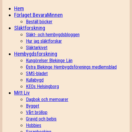
Hem
Förlaget BevaraMinnen
Beställ böcker
Släktforskning
Släkt- och hembygdsbloggen
Hur jag släktforskar
Släktarkivet
Hembygdsforskning
Kungörelser Blekinge Län
Östra Blekinge Hembygdsförenings medlemsblad
SMS-bladet
Kullabygd
KEOs Helsingborg
Mitt Liv
Dagbok och memoarer
Bygget
Vårt bröllop
Gravid och bebis
Hobbies
Scrapbooking