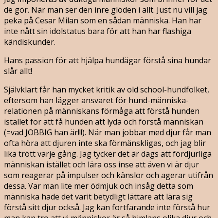
de gör. När man ser den inre glöden i allt. Just nu vill jag
peka på Cesar Milan som en sådan människa. Han har
inte nått sin idolstatus bara för att han har flashiga
kändiskunder.
Hans passion för att hjälpa hundägar förstå sina hundar
slår allt!
Självklart får han mycket kritik av old school-hundfolket,
eftersom han lägger ansvaret för hund-människa-
relationen på människans förmåga att förstå hunden
istället för att få hunden att lyda och förstå människan
(=vad JOBBIG han är!!!). När man jobbar med djur får man
ofta höra att djuren inte ska förmänskligas, och jag blir
lika trött varje gång. Jag tycker det är dags att fördjurliga
människan istället och lära oss inse att även vi är djur
som reagerar på impulser och känslor och agerar utifrån
dessa. Var man lite mer ödmjuk och insåg detta som
människa hade det varit betydligt lättare att lära sig
förstå sitt djur också. Jag kan fortfarande inte förstå hur
man kan tro att vi människor är så himlans olika djur och