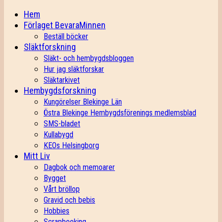
Hem
Förlaget BevaraMinnen
Beställ böcker
Släktforskning
Släkt- och hembygdsbloggen
Hur jag släktforskar
Släktarkivet
Hembygdsforskning
Kungörelser Blekinge Län
Östra Blekinge Hembygdsförenings medlemsblad
SMS-bladet
Kullabygd
KEOs Helsingborg
Mitt Liv
Dagbok och memoarer
Bygget
Vårt bröllop
Gravid och bebis
Hobbies
Scrapbooking