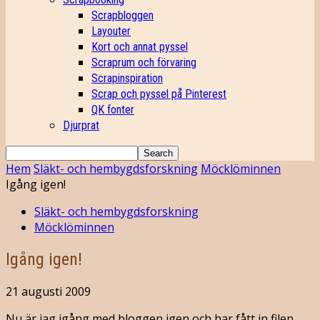
Scrapbloggen
Layouter
Kort och annat pyssel
Scraprum och förvaring
Scrapinspiration
Scrap och pyssel på Pinterest
QK fonter
Djurprat
Hem
Släkt- och hembygdsforskning
Möcklöminnen
Igång igen!
Släkt- och hembygdsforskning
Möcklöminnen
Igång igen!
21 augusti 2009
Nu är jag igång med bloggen igen och har fått in filen