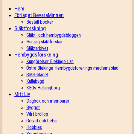
Hem
Förlaget BevaraMinnen
Beställ böcker
Släktforskning
Släkt- och hembygdsbloggen
Hur jag släktforskar
Släktarkivet
Hembygdsforskning
Kungörelser Blekinge Län
Östra Blekinge Hembygdsförenings medlemsblad
SMS-bladet
Kullabygd
KEOs Helsingborg
Mitt Liv
Dagbok och memoarer
Bygget
Vårt bröllop
Gravid och bebis
Hobbies
Scrapbooking