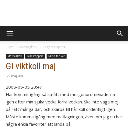
BevaraMinnen
Hem
Matdagbok
Lägesrapport
Matdagbok
Lägesrapport
Mina tankar
GI viktkoll maj
29 maj 2008
2008-05-05 20:47
Har kommit igång så smått med morgonpromenaderna
igen efter min sjuka vecka förra veckan. Ska inte väga mej
på rätt många dar, och skärpa till håll koll ordentligt igen.
Måste komma igång med matlagningen, även om jag nu har
några enkla favoriter att landa på.