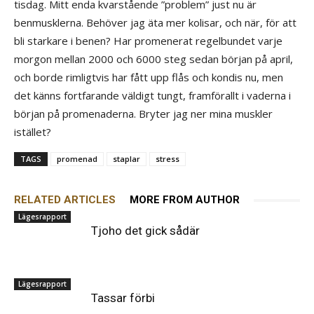
tisdag. Mitt enda kvarstående ”problem” just nu är
benmusklerna. Behöver jag äta mer kolisar, och när, för att
bli starkare i benen? Har promenerat regelbundet varje
morgon mellan 2000 och 6000 steg sedan början på april,
och borde rimligtvis har fått upp flås och kondis nu, men
det känns fortfarande väldigt tungt, framförallt i vaderna i
början på promenaderna. Bryter jag ner mina muskler
istället?
TAGS
promenad
staplar
stress
RELATED ARTICLES
MORE FROM AUTHOR
Lägesrapport
Tjoho det gick sådär
Lägesrapport
Tassar förbi