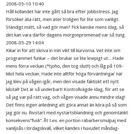
2008-05-10 10:40
Håll kollandet har inte gått så bra efter jobbstress. Jag
försöker äta rätt, men äter troligen för lite som vanligt.
Ständigt mätt, så vad gör man? Fick kanske mens idag, så
det kan vara därför dagens morgonpromenad var så tung.
2008-05-29 14:04
Kikar in för att skriva in min vikt till kurvorna. Vet inte om
programmet funkar – det brukar se lite knepigt ut… Hade
mens förra veckan (*tjoho, den tog slut!!) och låg på 109-
kilot hela veckan. Hade inte alltför höga förväntningar när
jag klev på vågen igår, men den visade faktiskt ett nytt
kilotal!! Det är så underbart! Kontrollvägde idag, för att se
så jag var på rätt väg, och vågen visade ännu mindre idag!
Det finns ingen anledning att göra annat än köra på så som
jag gör nu. Rivstart med nystartsblandning och genomtänkt
konsekvens”fusk”. Åt t.ex. en portion rabarbersmulpaj med
vaniljsås i lördagskväll, vilket kändes i huvudet måndag-