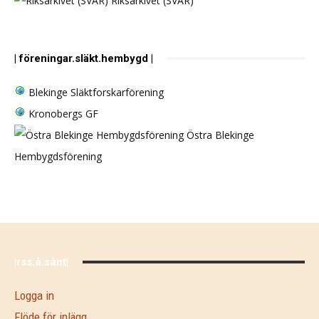
Riksarkivet (SVAR)
| föreningar.släkt.hembygd |
Blekinge Släktforskarförening
Kronobergs GF
Östra Blekinge
Hembygdsförening
|rss.å.sånt|
Logga in
Flöde för inlägg