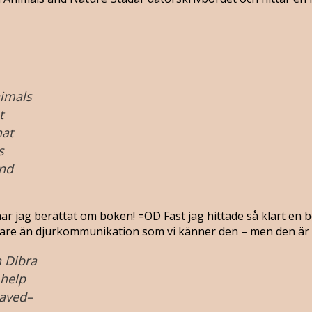
nimals
t
hat
s
and
ar jag berättat om boken! =OD Fast jag hittade så klart en bo
are än djurkommunikation som vi känner den – men den är i
h Dibra
 help
haved–