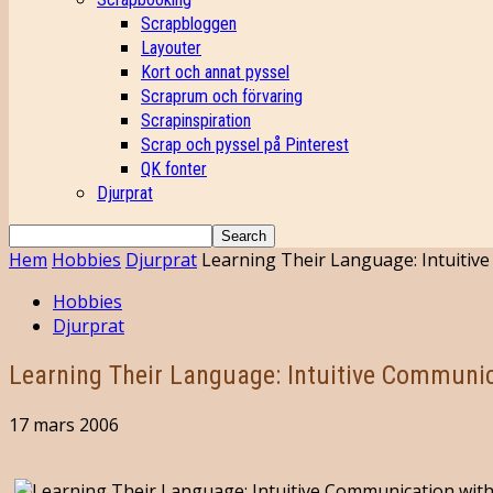
Scrapbloggen
Layouter
Kort och annat pyssel
Scraprum och förvaring
Scrapinspiration
Scrap och pyssel på Pinterest
QK fonter
Djurprat
Hem
Hobbies
Djurprat
Learning Their Language: Intuitiv
Hobbies
Djurprat
Learning Their Language: Intuitive Communi
17 mars 2006