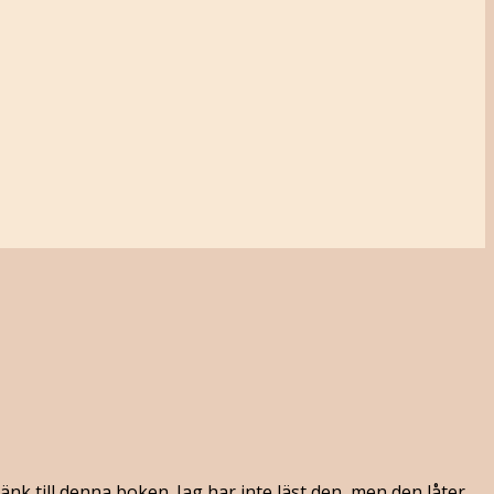
änk till denna boken. Jag har inte läst den, men den låter