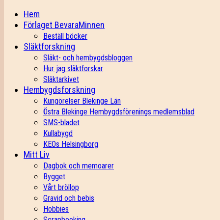
Hem
Förlaget BevaraMinnen
Beställ böcker
Släktforskning
Släkt- och hembygdsbloggen
Hur jag släktforskar
Släktarkivet
Hembygdsforskning
Kungörelser Blekinge Län
Östra Blekinge Hembygdsförenings medlemsblad
SMS-bladet
Kullabygd
KEOs Helsingborg
Mitt Liv
Dagbok och memoarer
Bygget
Vårt bröllop
Gravid och bebis
Hobbies
Scrapbooking