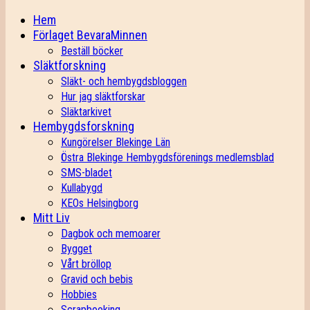
Hem
Förlaget BevaraMinnen
Beställ böcker
Släktforskning
Släkt- och hembygdsbloggen
Hur jag släktforskar
Släktarkivet
Hembygdsforskning
Kungörelser Blekinge Län
Östra Blekinge Hembygdsförenings medlemsblad
SMS-bladet
Kullabygd
KEOs Helsingborg
Mitt Liv
Dagbok och memoarer
Bygget
Vårt bröllop
Gravid och bebis
Hobbies
Scrapbooking