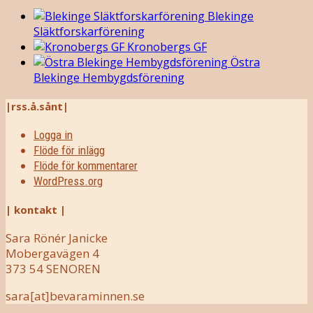
Blekinge
Släktforskarförening
Kronobergs GF
Östra
Blekinge Hembygdsförening
|rss.å.sånt|
Logga in
Flöde för inlägg
Flöde för kommentarer
WordPress.org
| kontakt |
Sara Rönér Janicke
Mobergavägen 4
373 54 SENOREN
sara[at]bevaraminnen.se