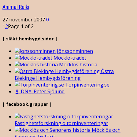
Animal Reiki
27 november 2007
0
1
2
Page 1 of 2
| släkt.hembygd.sidor |
Jönssonminnen
Möcklö-trädet
Möcklös historia
Östra
Blekinge Hembygdsförening
Torpinventering.se
🧬 DNA: Peter Sjölund
| facebook.grupper |
Fastighetsforskning o torpinventeringar
Möcklös och
Senorens historia