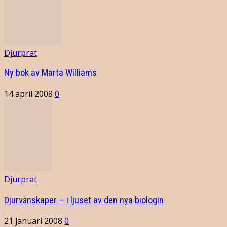
Djurprat
Ny bok av Marta Williams
14 april 2008
0
Djurprat
Djurvänskaper – i ljuset av den nya biologin
21 januari 2008
0