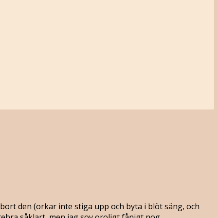
 bort den (orkar inte stiga upp och byta i blöt säng, och
tebra såklart, men jag sov oroligt fånigt nog.