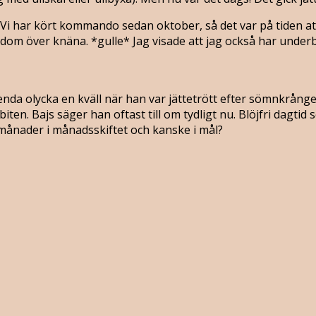
i har kört kommando sedan oktober, så det var på tiden att 
dom över knäna. *gulle* Jag visade att jag också har under
a olycka en kväll när han var jättetrött efter sömnkrångel ett
ten. Bajs säger han oftast till om tydligt nu. Blöjfri dagtid
22 månader i månadsskiftet och kanske i mål?