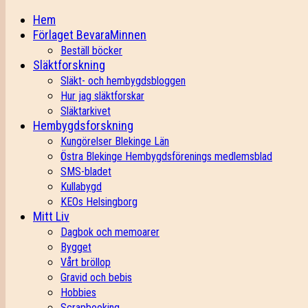
Hem
Förlaget BevaraMinnen
Beställ böcker
Släktforskning
Släkt- och hembygdsbloggen
Hur jag släktforskar
Släktarkivet
Hembygdsforskning
Kungörelser Blekinge Län
Östra Blekinge Hembygdsförenings medlemsblad
SMS-bladet
Kullabygd
KEOs Helsingborg
Mitt Liv
Dagbok och memoarer
Bygget
Vårt bröllop
Gravid och bebis
Hobbies
Scrapbooking