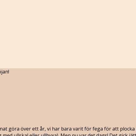
jan!
at göra över ett år, vi har bara varit för fega för att plocka
med ullskal eller ullbyxa). Men nu var det dags! Det gick jät