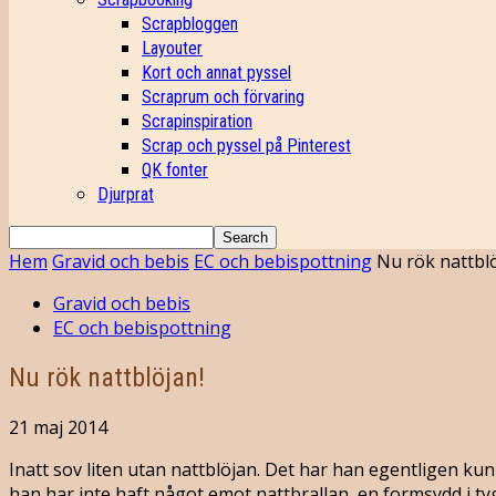
Scrapbloggen
Layouter
Kort och annat pyssel
Scraprum och förvaring
Scrapinspiration
Scrap och pyssel på Pinterest
QK fonter
Djurprat
Hem
Gravid och bebis
EC och bebispottning
Nu rök nattblö
Gravid och bebis
EC och bebispottning
Nu rök nattblöjan!
21 maj 2014
Inatt sov liten utan nattblöjan. Det har han egentligen kunn
han har inte haft något emot nattbrallan, en formsydd i tyg 