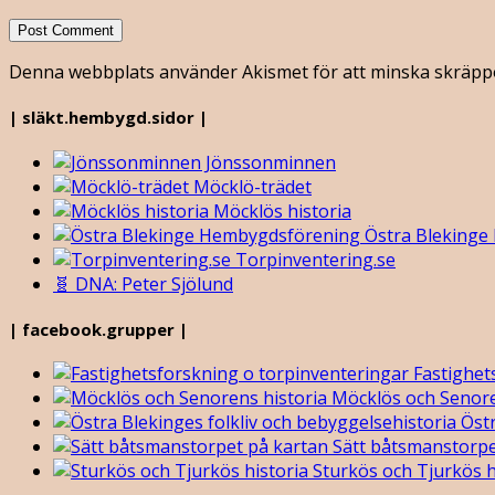
Denna webbplats använder Akismet för att minska skräpp
| släkt.hembygd.sidor |
Jönssonminnen
Möcklö-trädet
Möcklös historia
Östra Blekinge
Torpinventering.se
🧬 DNA: Peter Sjölund
| facebook.grupper |
Fastighet
Möcklös och Senore
Östr
Sätt båtsmanstorpe
Sturkös och Tjurkös h