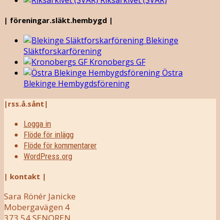
Riksarkivet (SVAR)
| föreningar.släkt.hembygd |
Blekinge
Släktforskarförening
Kronobergs GF
Östra
Blekinge Hembygdsförening
|rss.å.sånt|
Logga in
Flöde för inlägg
Flöde för kommentarer
WordPress.org
| kontakt |
Sara Rönér Janicke
Mobergavägen 4
373 54 SENOREN