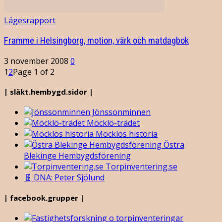
Lägesrapport
Framme i Helsingborg, motion, värk och matdagbok
3 november 2008
0
1
2
Page 1 of 2
| släkt.hembygd.sidor |
Jönssonminnen
Möcklö-trädet
Möcklös historia
Östra
Blekinge Hembygdsförening
Torpinventering.se
🧬 DNA: Peter Sjölund
| facebook.grupper |