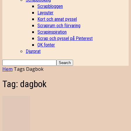
Scrapbloggen
Layouter
Kort och annat pyssel
Scraprum och förvaring
Scrapinspiration
Scrap och pyssel på Pinterest
QK fonter
Djurprat
Hem
Tags
Dagbok
Tag: dagbok