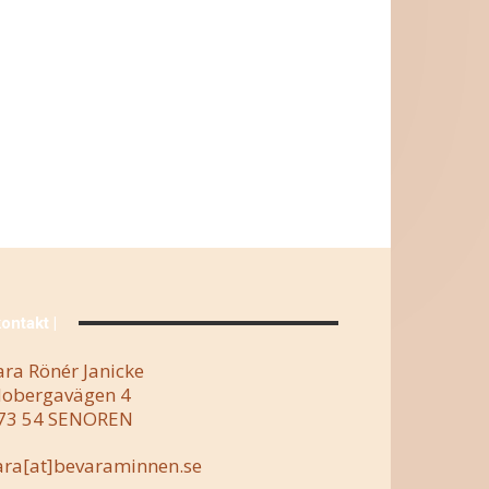
kontakt |
ara Rönér Janicke
obergavägen 4
73 54 SENOREN
ara[at]bevaraminnen.se