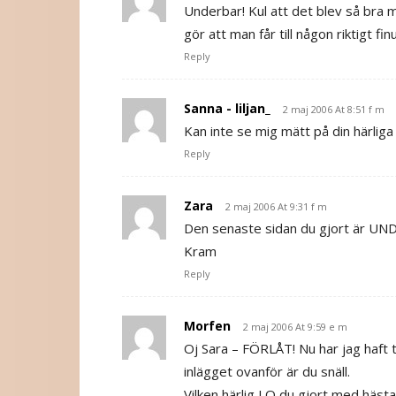
Underbar! Kul att det blev så bra me
gör att man får till någon riktigt fin
Reply
Sanna - liljan_
2 maj 2006 At 8:51 f m
Kan inte se mig mätt på din härliga
Reply
Zara
2 maj 2006 At 9:31 f m
Den senaste sidan du gjort är U
Kram
Reply
Morfen
2 maj 2006 At 9:59 e m
Oj Sara – FÖRLÅT! Nu har jag haft t
inlägget ovanför är du snäll.
Vilken härlig LO du gjort med hästar