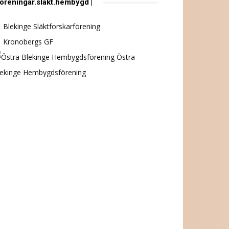
föreningar.släkt.hembygd |
Blekinge Släktforskarförening
Kronobergs GF
Östra
lekinge Hembygdsförening