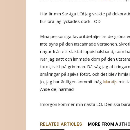
Här är min Sar-iga LO! Jag vräkte på dekoratio
hur bra jag lyckades dock =OD
Mina personliga favoritdetaljer är de grön
inte syns på den inscannade versionen. Skro
ringar från ett slaktat loppishalsband, som b
När jag satt och limmade dom på den utstan
fotot, rakt på grimman. Då såg jag att ringarn
småringar på själva fotot, och det blev himla 
Jo, jag har äntligen kommit ihåg
Maraijs
minit
Anse dej härmad!
Imorgon kommer min nästa LO. Den ska bara fixa
RELATED ARTICLES
MORE FROM AUTH