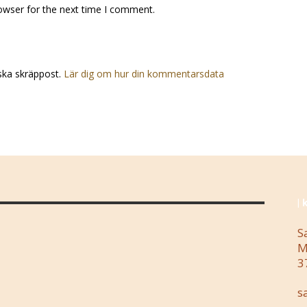
owser for the next time I comment.
ska skräppost.
Lär dig om hur din kommentarsdata
| 
S
M
3
s