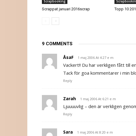
Scrapbooking
Scrapbooki
Scrappat januari 2016scrap
Topp 10 20
9 COMMENTS
ÅsaF
1 maj 2006 At 4:27 e m
Vackert!! Du har verkligen fått till e
Tack för goa kommentarer i min bl
Reply
Zarah
1 maj 2006 At 6:21 e m
Ljuuuuvlig – den är verkligen genoml
Reply
Sara
1 maj 2006 At 8:20 e m