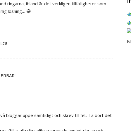
| 
d ringarna, ibland är det verkligen tillfälligheter som
urlig lösning… 😀
B
 LO!
NDERBAR!
vå bloggar uppe samtidigt och skrev till fel.. Ta bort det
na. Gillar alla dina olika papper du använt dig av och