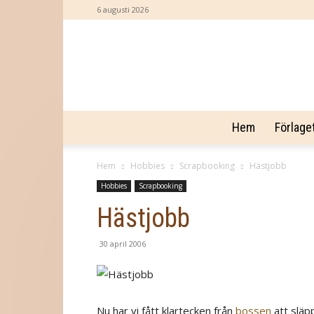
6 augusti 2026
Hem
Förlage
Hem
Hobbies
Scrapbooking
Hästjobb
Hobbies
Scrapbooking
Hästjobb
30 april 2006
Nu har vi fått klartecken från
bossen
att släp