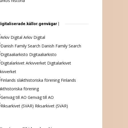
urkös historia
digitaliserade.källor.genvägar |
Arkiv Digital
Danish Family Search
Digitaaliarkisto
Digitalarkivet
kivverket
Finlands
äkthistoriska förening
Genväg till AO
Riksarkivet (SVAR)