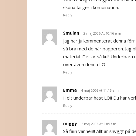
sköna färger i kombination.
Reply
Smulan
2 maj 2006 At 10:16 e m
Jag har ju kommenterat denna förr 
så bra med de här papperen. Jag bli
material. Det är så kul! Underbara
över även denna LO
Reply
Emma
4 maj 2006 At 11:15 e m
Helt underbar häst LO!! Du har verkl
Reply
miggy
6 maj 2006 At 2:05 f m
Så fiiiin vännen!! Allt är snyggt på d