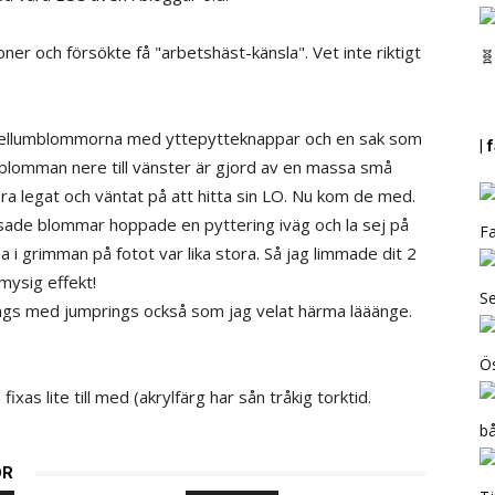
ner och försökte få "arbetshäst-känsla". Vet inte riktigt
🧬
a vellumblommorna med yttepytteknappar och en sak som
|
tblomman nere till vänster är gjord av en massa små
ara legat och väntat på att hitta sin LO. Nu kom de med.
sade blommar hoppade en pyttering iväg och la sej på
Fa
a i grimman på fotot var lika stora. Så jag limmade dit 2
mysig effekt!
Se
ags med jumprings också som jag velat härma lääänge.
Ös
s lite till med (akrylfärg har sån tråkig torktid.
b
OR