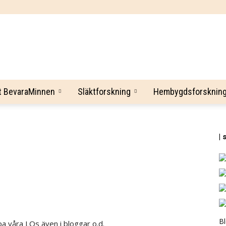
BevaraMinnen
t BevaraMinnen
Släktforskning
Hembygdsforsknin
| 
B
pa våra LOs även i bloggar o.d.