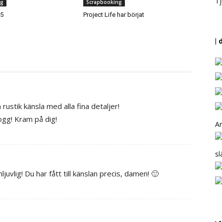
Tj
ng
Scrapbooking
15
Project Life har börjat
| 
n rustik känsla med alla fina detaljer!
ogg! Kram på dig!
Ar
sl
juvlig! Du har fått till känslan precis, damen! 🙂