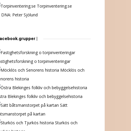
Torpinventering.se
 DNA: Peter Sjölund
 facebook.grupper |
stighetsforskning o torpinventeringar
Möcklös och
norens historia
tra Blekinges folkliv och bebyggelsehistoria
Sätt
åtsmanstorpet på kartan
Sturkös och