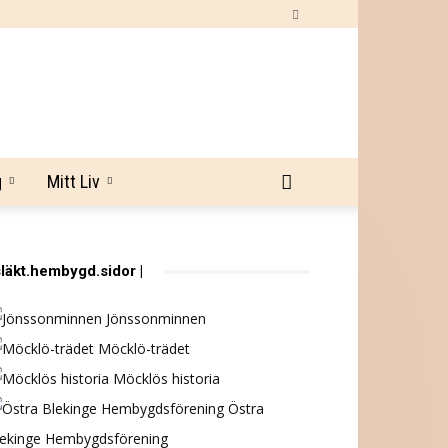
g
Mitt Liv
släkt.hembygd.sidor |
Jönssonminnen
Möcklö-trädet
Möcklös historia
Östra
lekinge Hembygdsförening