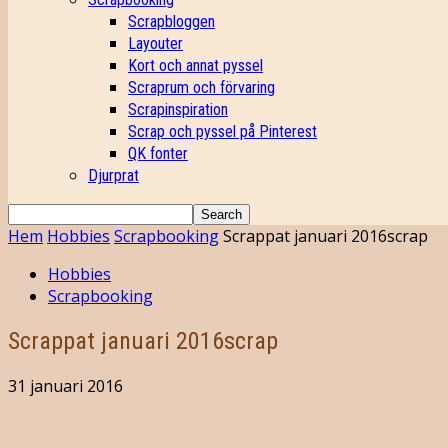
Scrapbloggen
Layouter
Kort och annat pyssel
Scraprum och förvaring
Scrapinspiration
Scrap och pyssel på Pinterest
QK fonter
Djurprat
Hem
Hobbies
Scrapbooking
Scrappat januari 2016scrap
Hobbies
Scrapbooking
Scrappat januari 2016scrap
31 januari 2016