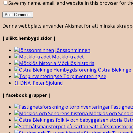
Save my name, email, and website in this browser for th
Denna webbplats använder Akismet för att minska skräpp
| släkt.hembygd.sidor |
Jönssonminnen
Möcklö-trädet
Möcklös historia
Östra Blekinge
Torpinventering.se
🧬 DNA: Peter Sjölund
| facebook.grupper |
Fastighet
Möcklös och Senore
Östr
Sätt båtsmanstorpe