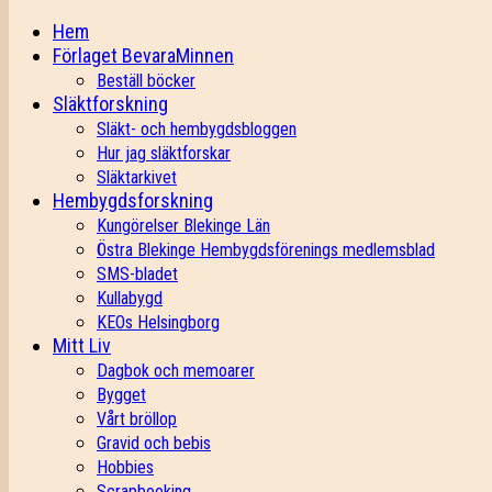
Hem
Förlaget BevaraMinnen
Beställ böcker
Släktforskning
Släkt- och hembygdsbloggen
Hur jag släktforskar
Släktarkivet
Hembygdsforskning
Kungörelser Blekinge Län
Östra Blekinge Hembygdsförenings medlemsblad
SMS-bladet
Kullabygd
KEOs Helsingborg
Mitt Liv
Dagbok och memoarer
Bygget
Vårt bröllop
Gravid och bebis
Hobbies
Scrapbooking