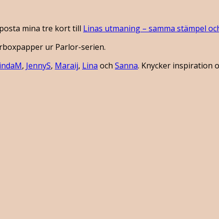
posta mina tre kort till
Linas utmaning – samma stämpel oc
erboxpapper ur Parlor-serien.
indaM
,
JennyS
,
Maraij
,
Lina
och
Sanna
. Knycker inspiration o