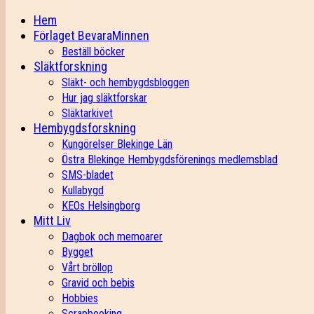
Hem
Förlaget BevaraMinnen
Beställ böcker
Släktforskning
Släkt- och hembygdsbloggen
Hur jag släktforskar
Släktarkivet
Hembygdsforskning
Kungörelser Blekinge Län
Östra Blekinge Hembygdsförenings medlemsblad
SMS-bladet
Kullabygd
KEOs Helsingborg
Mitt Liv
Dagbok och memoarer
Bygget
Vårt bröllop
Gravid och bebis
Hobbies
Scrapbooking