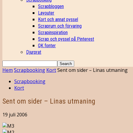
Scrapbloggen
Layouter
Kort och annat pyssel
Scraprum och förvaring
Scrapinspiration
Scrap och pyssel på Pinterest
QK fonter
Djurprat
Hem
Scrapbooking
Kort
Sent om sider – Linas utmaning
Scrapbooking
Kort
Sent om sider – Linas utmaning
19 juli 2006