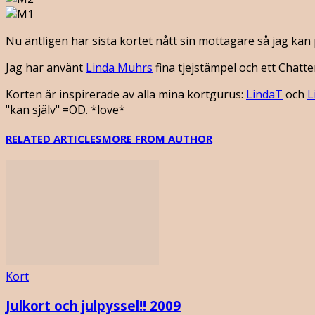
Nu äntligen har sista kortet nått sin mottagare så jag kan 
Jag har använt
Linda Muhrs
fina tjejstämpel och ett Chatt
Korten är inspirerade av alla mina kortgurus:
LindaT
och
L
"kan själv" =OD. *love*
RELATED ARTICLES
MORE FROM AUTHOR
Kort
Julkort och julpyssel!! 2009