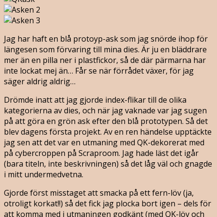
Jag har haft en blå protoyp-ask som jag snörde ihop för
längesen som förvaring till mina dies. Är ju en bläddrare
mer än en pilla ner i plastfickor, så de där pärmarna har
inte lockat mej än… Får se när förrådet växer, för jag
säger aldrig aldrig…
Drömde inatt att jag gjorde index-flikar till de olika
kategorierna av dies, och när jag vaknade var jag sugen
på att göra en grön ask efter den blå prototypen. Så det
blev dagens första projekt. Av en ren händelse upptäckte
jag sen att det var en utmaning med QK-dekorerat med
på cybercroppen på Scraproom. Jag hade läst det igår
(bara titeln, inte beskrivningen) så det låg väl och gnagde
i mitt undermedvetna.
Gjorde först misstaget att smacka på ett fern-löv (ja,
otroligt korkat!!) så det fick jag plocka bort igen – dels för
att komma med i utmaningen godkänt (med QK-löv och