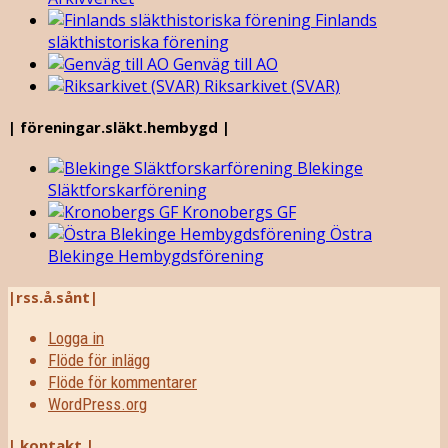
Finlands
släkthistoriska förening
Genväg till AO
Riksarkivet (SVAR)
| föreningar.släkt.hembygd |
Blekinge
Släktforskarförening
Kronobergs GF
Östra
Blekinge Hembygdsförening
|rss.å.sånt|
Logga in
Flöde för inlägg
Flöde för kommentarer
WordPress.org
| kontakt |