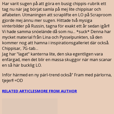
Har varit sugen på att göra en busig chippis-rubrik ett
tag nu när jag börjat samla på mej lite chippisar och
alfabeten. Utmaningen att scraplifte en LO på Scraproom
gjorde mej ännu mer sugen. Hittade två mysiga
vinterbilder på Russin, tagna för exakt ett år sedan igår!!
Vi hade samma snöelände då som nu… *suck* Denna har
mycket material från Lina och Pysselpunkten, så den
kommer nog att hamna i inspirationsgalleriet där också.
Chippisar, 7G-tab…
Jag har "lagat" kanterna lite, den ska egentligen vara
enfärgad, men det blir en massa skuggor när man scanar
en så här bucklig LO.
Inför härmed en ny pärl-trend också" Fram med pärlorna,
tjejer!! =OD
RELATED ARTICLES
MORE FROM AUTHOR