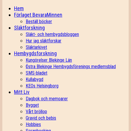
Hem
Förlaget BevaraMinnen
Beställ böcker
Släktforskning
Släkt- och hembygdsbloggen
Hur jag släktforskar
Släktarkivet
Hembygdsforskning
Kungörelser Blekinge Län
Östra Blekinge Hembygdsförenings medlemsblad
SMS-bladet
Kullabygd
KEOs Helsingborg
Mitt Liv
Dagbok och memoarer
Bygget
Vårt bröllop
Gravid och bebis
Hobbies
Scrapbooking