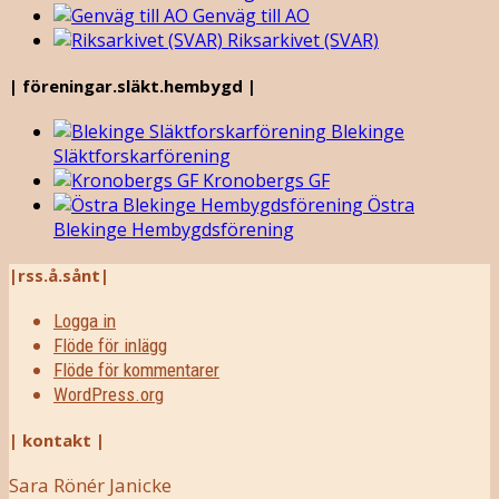
Genväg till AO
Riksarkivet (SVAR)
| föreningar.släkt.hembygd |
Blekinge
Släktforskarförening
Kronobergs GF
Östra
Blekinge Hembygdsförening
|rss.å.sånt|
Logga in
Flöde för inlägg
Flöde för kommentarer
WordPress.org
| kontakt |
Sara Rönér Janicke