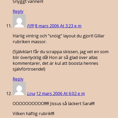
Snyggt vännen!
Reply
Fiffi
8 mars 2006 At 3:23 e m
Härlig vintrig och ”snöig” layout du gjort! Gillar
rubriken massor.
(Självklart får du scrappa skissen, jag vet en som
blir överlycklig då! Hon är så glad över allas
kommentarer, det är kul att boosta hennes
självförtroende!)
Reply
Lina
12 mars 2006 At 6:02 e m
OOOOOOOOOO!!!!!! Jissus så läckert Sara!!!!
Vilken häftig rubrik!!!!