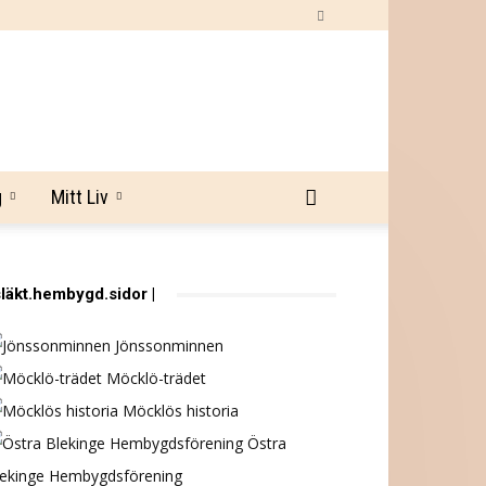
g
Mitt Liv
släkt.hembygd.sidor |
Jönssonminnen
Möcklö-trädet
Möcklös historia
Östra
lekinge Hembygdsförening