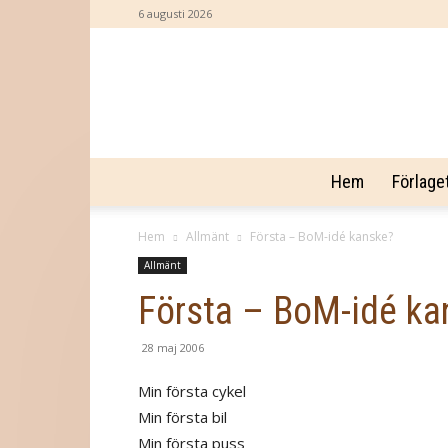
6 augusti 2026
Hem
Förlage
Hem
Allmänt
Första – BoM-idé kanske?
Allmänt
Första – BoM-idé ka
28 maj 2006
Min första cykel
Min första bil
Min första puss