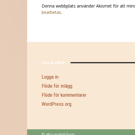
Denna webbplats använder Akismet för att min
bearbetas
.
|rss.å.sånt|
Logga in
Flöde för inlägg
Flöde för kommentarer
WordPress.org
© alba grafisk form