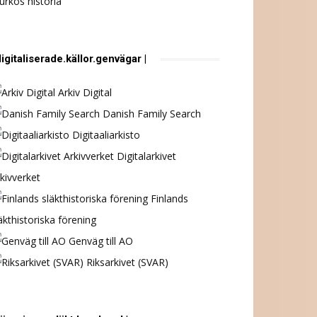
urkös historia
digitaliserade.källor.genvägar |
Arkiv Digital
Danish Family Search
Digitaaliarkisto
Digitalarkivet
kivverket
Finlands
äkthistoriska förening
Genväg till AO
Riksarkivet (SVAR)