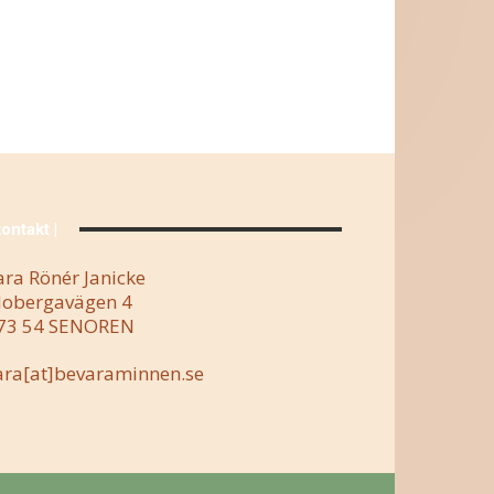
kontakt |
ara Rönér Janicke
obergavägen 4
73 54 SENOREN
ara[at]bevaraminnen.se