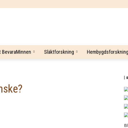
BevaraMinnen
t BevaraMinnen
Släktforskning
Hembygdsforsknin
| 
nske?
B