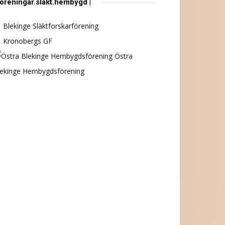
föreningar.släkt.hembygd |
Blekinge Släktforskarförening
Kronobergs GF
Östra
lekinge Hembygdsförening