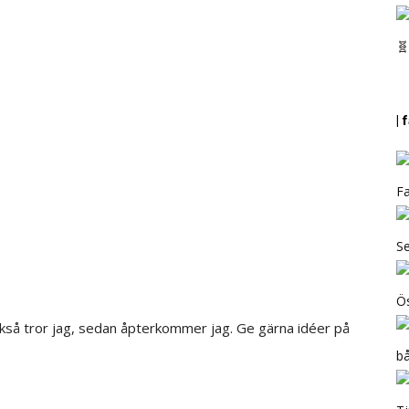
🧬
|
Fa
Se
Ös
också tror jag, sedan åpterkommer jag. Ge gärna idéer på
b