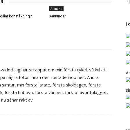
Tj
OR
Allmänt
illar konståkning?
Sanningar
| 
m-sidor! Jag har scrappat om min första cykel, så kul att
Ar
ppa några foton innan den rostade ihop helt. Andra
a simtur, min första lärare, första skoldagen, första
sl
 första hobbyn, första vännen, första favoritplagget,
 nu såhär rakt av