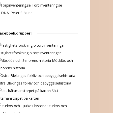
Torpinventering.se
 DNA: Peter Sjölund
 facebook.grupper |
stighetsforskning o torpinventeringar
Möcklös och
norens historia
tra Blekinges folkliv och bebyggelsehistoria
Sätt
åtsmanstorpet på kartan
Sturkös och