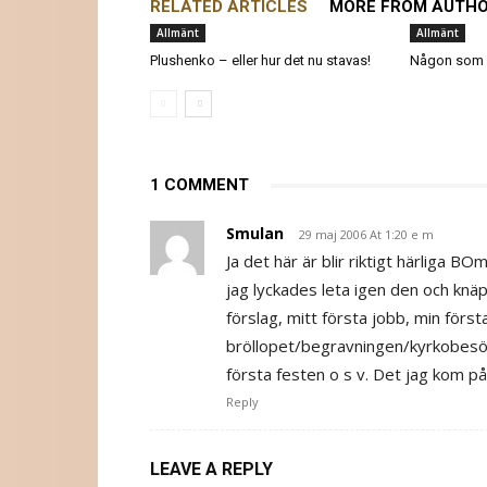
RELATED ARTICLES
MORE FROM AUTH
Allmänt
Allmänt
Plushenko – eller hur det nu stavas!
Någon som g
1 COMMENT
Smulan
29 maj 2006 At 1:20 e m
Ja det här är blir riktigt härliga BO
jag lyckades leta igen den och knä
förslag, mitt första jobb, min först
bröllopet/begravningen/kyrkobesök,
första festen o s v. Det jag kom på
Reply
LEAVE A REPLY