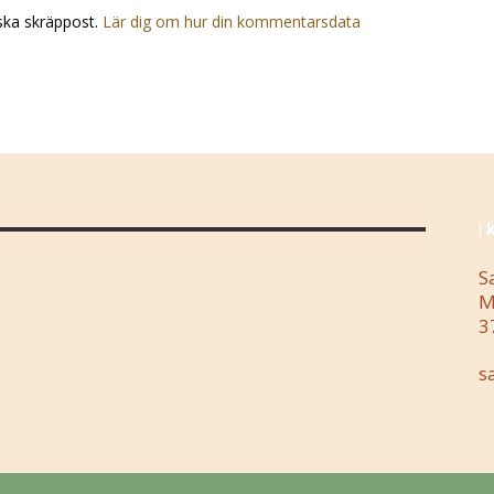
ska skräppost.
Lär dig om hur din kommentarsdata
| 
S
M
3
s