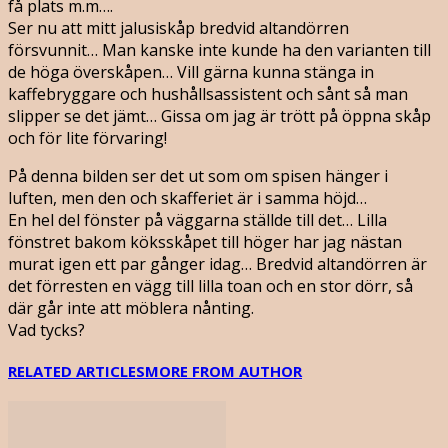
få plats m.m….
Ser nu att mitt jalusiskåp bredvid altandörren
försvunnit… Man kanske inte kunde ha den varianten till
de höga överskåpen… Vill gärna kunna stänga in
kaffebryggare och hushållsassistent och sånt så man
slipper se det jämt… Gissa om jag är trött på öppna skåp
och för lite förvaring!
På denna bilden ser det ut som om spisen hänger i
luften, men den och skafferiet är i samma höjd…
En hel del fönster på väggarna ställde till det… Lilla
fönstret bakom köksskåpet till höger har jag nästan
murat igen ett par gånger idag… Bredvid altandörren är
det förresten en vägg till lilla toan och en stor dörr, så
där går inte att möblera nånting.
Vad tycks?
RELATED ARTICLES
MORE FROM AUTHOR