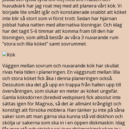
huvudvärk har jag roat mej med att planera vårt kök. Vi
började lite smått igår och konstaterade snabbt att köket
inte blir så stort som vi först trott. Sedan har hjärnan
jobbat halva natten med alternativa lösningar. Och idag
har det tagit 5-6 timmar att komma fram till den här
lösningen, som alltså består av våra 3 nuvarande rum
"stora och lilla köket" samt sovrummet.
Väggen mellan sovrum och nuvarande kök har skullat
rivas hela tiden i planeringen. En väggsnutt mellan lilla
och stora köket fick åka i denna planeringen också.
Dessutom ska det gå upp en trappa från hallen upp till
övervåningen, som slukar en meter av köket ungefär.
Gamla köksdörren (bredvid vedspisen) fick absolut inte
sättas igen för Magnus, så det är allmänt krångligt och
konstigt att försöka möblera. Han tänker ju inte på såna
saker som att man gärna ska kunna stå vid diskhon och
skölja ur sakerna som ska in i en öppen diskmaskin. Idag
får man stå och sträcka sej över diskmaskinsluckan in i