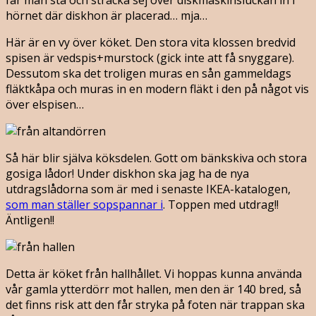
hörnet där diskhon är placerad… mja…
Här är en vy över köket. Den stora vita klossen bredvid
spisen är vedspis+murstock (gick inte att få snyggare).
Dessutom ska det troligen muras en sån gammeldags
fläktkåpa och muras in en modern fläkt i den på något vis
över elspisen…
Så här blir själva köksdelen. Gott om bänkskiva och stora
gosiga lådor! Under diskhon ska jag ha de nya
utdragslådorna som är med i senaste IKEA-katalogen,
som man ställer sopspannar i
. Toppen med utdrag!!
Äntligen!!
Detta är köket från hallhållet. Vi hoppas kunna använda
vår gamla ytterdörr mot hallen, men den är 140 bred, så
det finns risk att den får stryka på foten när trappan ska