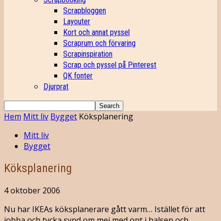
Scrapbloggen
Layouter
Kort och annat pyssel
Scraprum och förvaring
Scrapinspiration
Scrap och pyssel på Pinterest
QK fonter
Djurprat
Hem
Mitt liv
Bygget
Köksplanering
Mitt liv
Bygget
Köksplanering
4 oktober 2006
Nu har IKEAs köksplanerare gått varm… Istället för att
jobba och tycka synd om mej med ont i halsen och