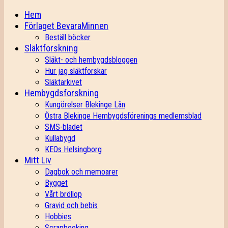
Hem
Förlaget BevaraMinnen
Beställ böcker
Släktforskning
Släkt- och hembygdsbloggen
Hur jag släktforskar
Släktarkivet
Hembygdsforskning
Kungörelser Blekinge Län
Östra Blekinge Hembygdsförenings medlemsblad
SMS-bladet
Kullabygd
KEOs Helsingborg
Mitt Liv
Dagbok och memoarer
Bygget
Vårt bröllop
Gravid och bebis
Hobbies
Scrapbooking