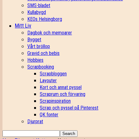
SMS-bladet
Kullabygd
KEOs Helsingborg
Mitt Liv
Dagbok och memoarer
Bygget
Vårt bröllop
Gravid och bebis
Hobbies
Scrapbooking
Scrapbloggen
Layouter
Kort och annat pyssel
Scraprum och förvaring
Scrapinspiration
Scrap och pyssel på Pinterest
QK fonter
Djurprat