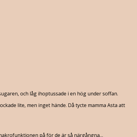
sugaren, och låg ihoptussade i en hög under soffan.
n lockade lite, men inget hände. Då tycte mamma Asta att
ha makrofunktionen på för de är så närgångna…