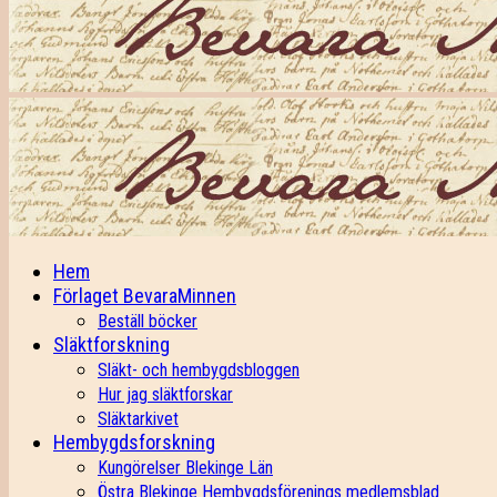
Hem
Förlaget BevaraMinnen
Beställ böcker
Släktforskning
Släkt- och hembygdsbloggen
Hur jag släktforskar
Släktarkivet
Hembygdsforskning
Kungörelser Blekinge Län
Östra Blekinge Hembygdsförenings medlemsblad