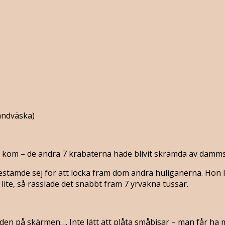
andväska)
jag kom – de andra 7 krabaterna hade blivit skrämda av damm
en bestämde sej för att locka fram dom andra huliganerna. Ho
e lite, så rasslade det snabbt fram 7 yrvakna tussar.
p den på skärmen…. Inte lätt att plåta småbisar – man får 