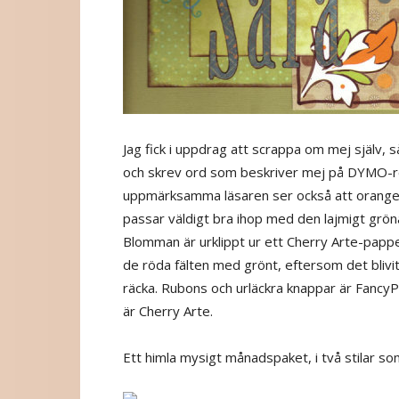
Jag fick i uppdrag att scrappa om mej själv, s
och skrev ord som beskriver mej på DYMO-re
uppmärksamma läsaren ser också att orange i
passar väldigt bra ihop med den lajmigt grö
Blomman är urklippt ur ett Cherry Arte-papp
de röda fälten med grönt, eftersom det blivit 
räcka. Rubons och urläckra knappar är FancyP
är Cherry Arte.
Ett himla mysigt månadspaket, i två stilar s