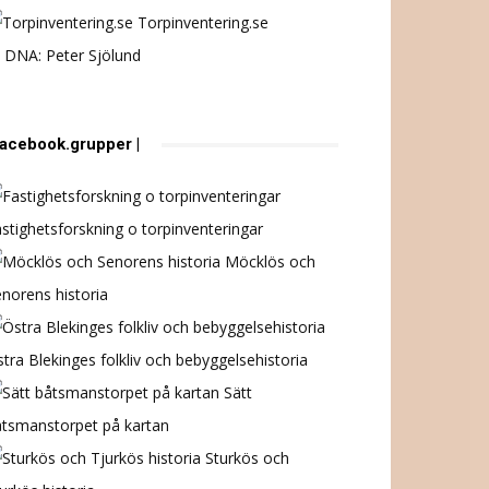
Torpinventering.se
 DNA: Peter Sjölund
 facebook.grupper |
stighetsforskning o torpinventeringar
Möcklös och
norens historia
tra Blekinges folkliv och bebyggelsehistoria
Sätt
åtsmanstorpet på kartan
Sturkös och