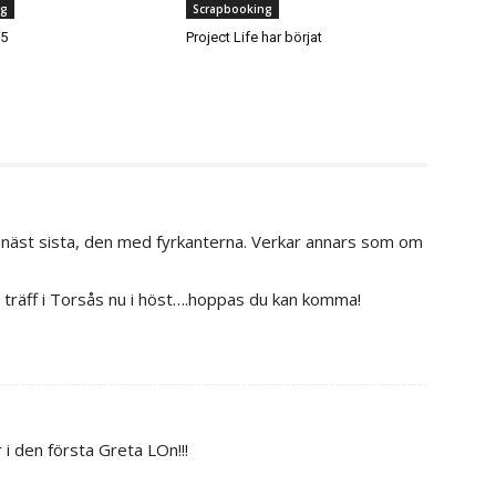
ng
Scrapbooking
15
Project Life har börjat
n näst sista, den med fyrkanterna. Verkar annars som om
n träff i Torsås nu i höst….hoppas du kan komma!
 i den första Greta LOn!!!