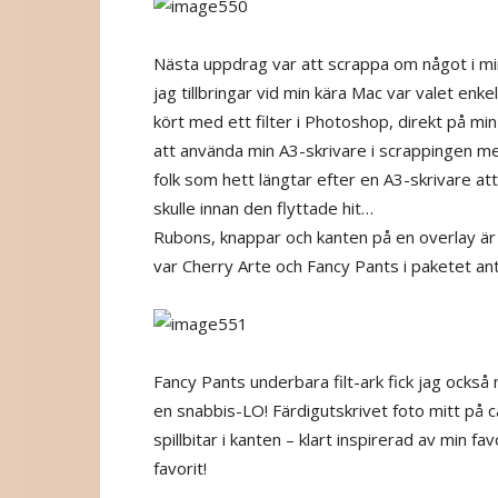
Nästa uppdrag var att scrappa om något i m
jag tillbringar vid min kära Mac var valet enk
kört med ett filter i Photoshop, direkt på mi
att använda min A3-skrivare i scrappingen mer
folk som hett längtar efter en A3-skrivare a
skulle innan den flyttade hit…
Rubons, knappar och kanten på en overlay ä
var Cherry Arte och Fancy Pants i paketet anta
Fancy Pants underbara filt-ark fick jag också
en snabbis-LO! Färdigutskrivet foto mitt på ca
spillbitar i kanten – klart inspirerad av min f
favorit!