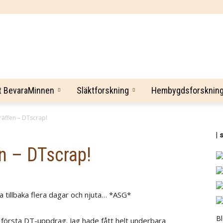
BevaraMinnen
t BevaraMinnen
Släktforskning
Hembygdsforsknin
räffen – DTscrap!
| 
en – DTscrap!
a tillbaka flera dagar och njuta… *ASG*
B
 första DT-uppdrag. Jag hade fått helt underbara