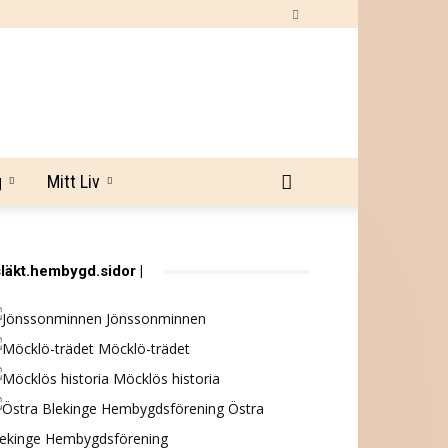
g
Mitt Liv
släkt.hembygd.sidor |
Jönssonminnen
Möcklö-trädet
Möcklös historia
Östra
lekinge Hembygdsförening