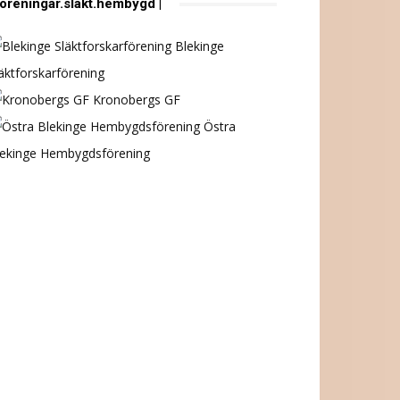
föreningar.släkt.hembygd |
Blekinge
äktforskarförening
Kronobergs GF
Östra
lekinge Hembygdsförening