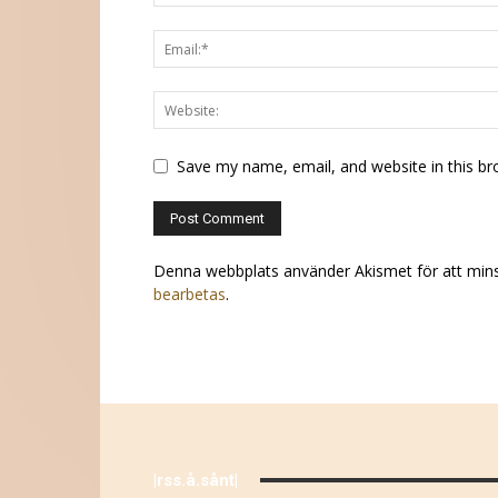
Save my name, email, and website in this br
Denna webbplats använder Akismet för att min
bearbetas
.
|rss.å.sånt|