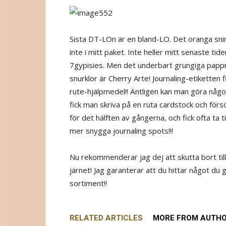
Sista DT-LOn är en bland-LO. Det oranga snir
inte i mitt paket. Inte heller mitt senaste t
7gypisies. Men det underbart grungiga papp
snurklor är Cherry Arte! Journaling-etiketten f
rute-hjälpmedel!! Äntligen kan man göra någ
fick man skriva på en ruta cardstock och för
för det hälften av gångerna, och fick ofta ta til
mer snygga journaling spots!!!
Nu rekommenderar jag dej att skutta bort t
järnet! Jag garanterar att du hittar något du gil
sortiment!!
RELATED ARTICLES
MORE FROM AUTH