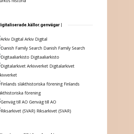
urkös historia
digitaliserade.källor.genvägar |
Arkiv Digital
Danish Family Search
Digitaaliarkisto
Digitalarkivet
kivverket
Finlands
äkthistoriska förening
Genväg till AO
Riksarkivet (SVAR)