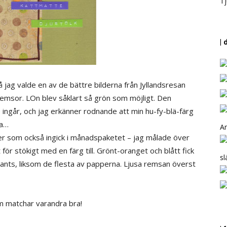
Tj
| 
å jag valde en av de bättre bilderna från Jyllandsresan
msor. LOn blev såklart så grön som möjligt. Den
ngår, och jag erkänner rodnande att min hu-fy-blä-färg
na…
Ar
er som också ingick i månadspaketet – jag målade över
för stökigt med en färg till. Grönt-oranget och blått fick
sl
ants, liksom de flesta av papperna. Ljusa remsan överst
om matchar varandra bra!