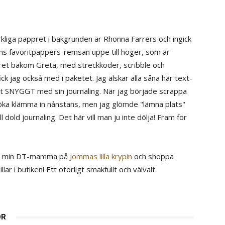
kliga pappret i bakgrunden är Rhonna Farrers och ingick
idens favoritpappers-remsan uppe till höger, som är
ret bakom Greta, med streckkoder, scribble och
ick jag också med i paketet. Jag älskar alla såna här text-
ot SNYGGT med sin journaling. När jag började scrappa
söka klämma in nånstans, men jag glömde "lämna plats"
l dold journaling. Det här vill man ju inte dölja! Fram för
ill min DT-mamma på
Jommas lilla krypin
och shoppa
lar i butiken! Ett otorligt smakfullt och välvalt
OR