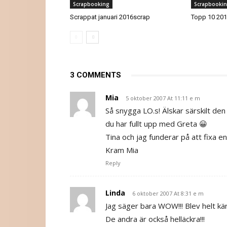
Scrapbooking
Scrapbooki
Scrappat januari 2016scrap
Topp 10 20
3 COMMENTS
Mia
5 oktober 2007 At 11:11 e m
Så snygga LO.s! Älskar särskilt de
du har fullt upp med Greta 😀
Tina och jag funderar på att fixa e
Kram Mia
Reply
Linda
6 oktober 2007 At 8:31 e m
Jag säger bara WOW!!! Blev helt kär
De andra är också helläckra!!!