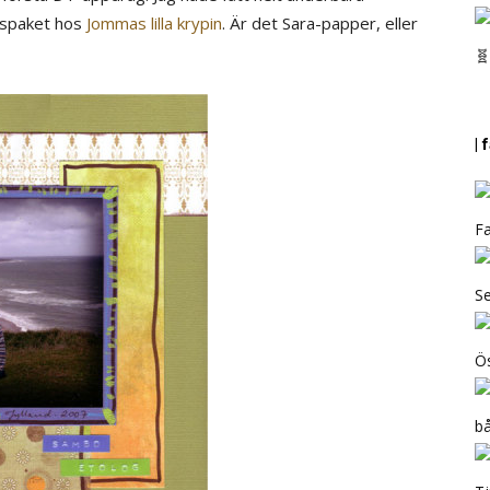
dspaket hos
Jommas lilla krypin
. Är det Sara-papper, eller
🧬
|
Fa
Se
Ös
b