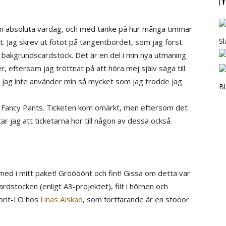
| 
in absoluta vardag, och med tanke på hur många timmar
Sl
elt. Jag skrev ut fotot på tangentbordet, som jag först
n bakgrundscardstock. Det är en del i min nya utmaning
, eftersom jag tröttnat på att höra mej själv säga till
tt jag inte använder min så mycket som jag trodde jag
B
r Fancy Pants. Ticketen kom omärkt, men eftersom det
r jag att ticketarna hör till någon av dessa också.
 med i mitt paket! Gröööönt och fint! Gissa om detta var
rdstocken (enligt A3-projektet), filt i hörnen och
avorit-LO hos
Linas Älskad
, som fortfarande är en stooor