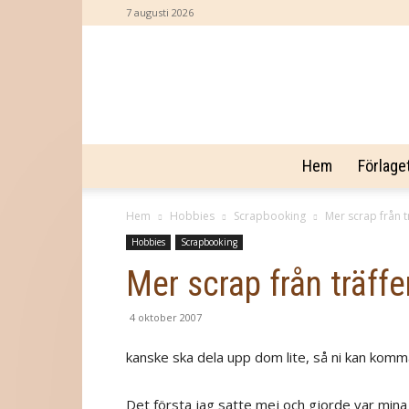
7 augusti 2026
Hem
Förlage
Hem
Hobbies
Scrapbooking
Mer scrap från t
Hobbies
Scrapbooking
Mer scrap från träff
4 oktober 2007
kanske ska dela upp dom lite, så ni kan komm
Det första jag satte mej och gjorde var mina