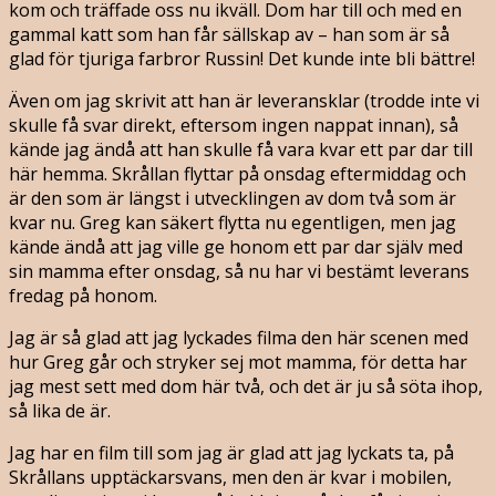
kom och träffade oss nu ikväll. Dom har till och med en
gammal katt som han får sällskap av – han som är så
glad för tjuriga farbror Russin! Det kunde inte bli bättre!
Även om jag skrivit att han är leveransklar (trodde inte vi
skulle få svar direkt, eftersom ingen nappat innan), så
kände jag ändå att han skulle få vara kvar ett par dar till
här hemma. Skrållan flyttar på onsdag eftermiddag och
är den som är längst i utvecklingen av dom två som är
kvar nu. Greg kan säkert flytta nu egentligen, men jag
kände ändå att jag ville ge honom ett par dar själv med
sin mamma efter onsdag, så nu har vi bestämt leverans
fredag på honom.
Jag är så glad att jag lyckades filma den här scenen med
hur Greg går och stryker sej mot mamma, för detta har
jag mest sett med dom här två, och det är ju så söta ihop,
så lika de är.
Jag har en film till som jag är glad att jag lyckats ta, på
Skrållans upptäckarsvans, men den är kvar i mobilen,