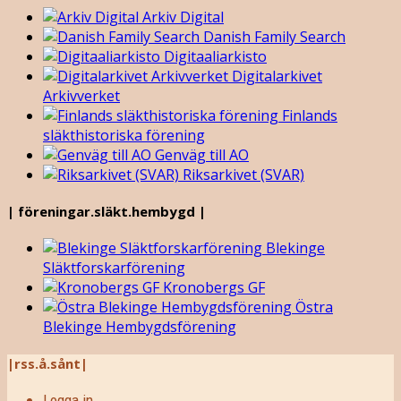
Arkiv Digital
Danish Family Search
Digitaaliarkisto
Digitalarkivet
Arkivverket
Finlands
släkthistoriska förening
Genväg till AO
Riksarkivet (SVAR)
| föreningar.släkt.hembygd |
Blekinge
Släktforskarförening
Kronobergs GF
Östra
Blekinge Hembygdsförening
|rss.å.sånt|
Logga in