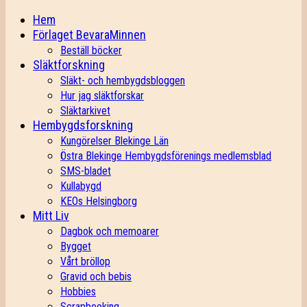
Hem
Förlaget BevaraMinnen
Beställ böcker
Släktforskning
Släkt- och hembygdsbloggen
Hur jag släktforskar
Släktarkivet
Hembygdsforskning
Kungörelser Blekinge Län
Östra Blekinge Hembygdsförenings medlemsblad
SMS-bladet
Kullabygd
KEOs Helsingborg
Mitt Liv
Dagbok och memoarer
Bygget
Vårt bröllop
Gravid och bebis
Hobbies
Scrapbooking